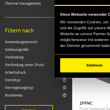
Screw-on flat face
Thermal management
couplings, robust 
compact design.
Diese Webseite verwendet 
Market interchang
Wir verwenden Cookies, um I
und die Zugriffe auf unsere 
Elements
Filtern nach
Website an unsere Partner fü
möglicherweise mit weiteren
Anwendungsbereich
der Dienste gesammelt habe
Gehäusegröße
Verbindung
Ablehnen
Verbindung unter Druck
Arbeitsdruck
Ventiltyp
Verriegelungstyp
Breakaway
2FFNC
Panel mounting flat