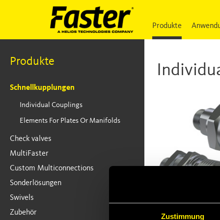
Produkte
Anwendu
Produkte
Individu
Schnellkupplungen
Individual Couplings
Elements For Plates Or Manifolds
Check valves
MultiFaster
Custom Multiconnections
Sonderlösungen
Swivels
Zubehör
FLV
Zustimmung