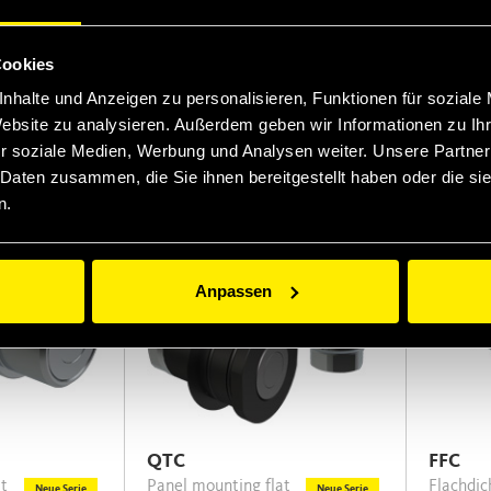
ISO 16028 cartridge couplings
Screw to connect couplings for
Neue Serie
and
for frontal installation into
Oil & Ga
manifold cavities
intercha
Cookies
e.
marker t
nhalte und Anzeigen zu personalisieren, Funktionen für soziale
complete
Website zu analysieren. Außerdem geben wir Informationen zu I
longer l
 for plates or manifolds
improve
r soziale Medien, Werbung und Analysen weiter. Unsere Partner
 Daten zusammen, die Sie ihnen bereitgestellt haben oder die s
n.
Anpassen
QTC
FFC
Panel mounting flat
Flachdichtende
Neue Serie
Neue Serie