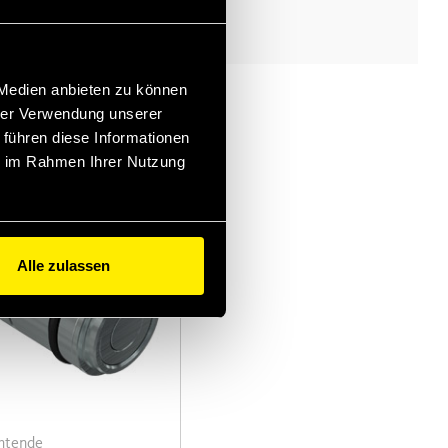
s application, market
nge. Equipped with a
hat confirms the
 Medien anbieten zu können
 connection and a
hrer Verwendung unserer
ocking sleeve for an
d engagement.
 führen diese Informationen
ie im Rahmen Ihrer Nutzung
Alle zulassen