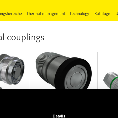
ngsbereiche
Thermal management
Technology
Kataloge
U
al couplings
FFHB
OGV S
Details