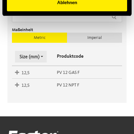
Ablehnen
Filtern
Maßeinheit
Metric
Imperial
Produktcode
Size (mm)
PV 12 GAS F
12,5
PV 12 NPT F
12,5