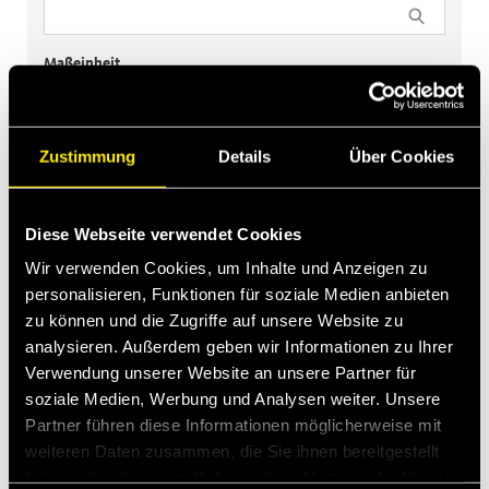
Maßeinheit
Metric
Imperial
Zustimmung
Details
Über Cookies
Produktcode
Size (mm)
CFPV04 14GAS F
6,3
Diese Webseite verwendet Cookies
CFPV041/1415 F
Wir verwenden Cookies, um Inhalte und Anzeigen zu
6,3
personalisieren, Funktionen für soziale Medien anbieten
CFPV06 14GAS F
10
zu können und die Zugriffe auf unsere Website zu
analysieren. Außerdem geben wir Informationen zu Ihrer
CFPV061/1215 F
10
Verwendung unserer Website an unsere Partner für
soziale Medien, Werbung und Analysen weiter. Unsere
CFPV061/1415 F
10
Partner führen diese Informationen möglicherweise mit
CFPV061/1415FTN
weiteren Daten zusammen, die Sie ihnen bereitgestellt
10
haben oder die sie im Rahmen Ihrer Nutzung der Dienste