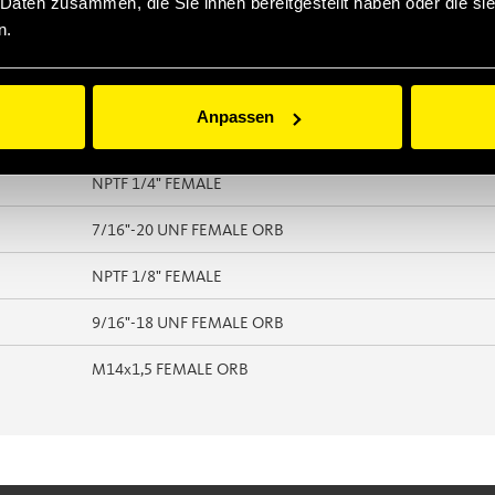
 Daten zusammen, die Sie ihnen bereitgestellt haben oder die s
n.
Thread
1/4" NPTF MALE
Anpassen
BSPP 1/4" FEMALE
NPTF 1/4" FEMALE
7/16"-20 UNF FEMALE ORB
NPTF 1/8" FEMALE
9/16"-18 UNF FEMALE ORB
M14x1,5 FEMALE ORB