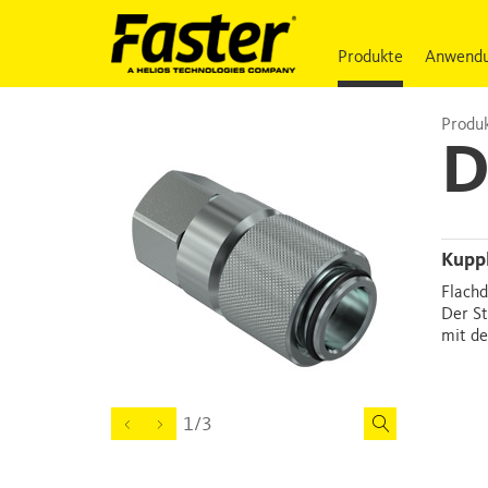
Produkte
Anwendu
Produk
D
Kupp
Flach
Der St
mit d
1/3