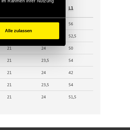
ie im Rahmen Ihrer Nutzung
HEX1
D1
L1
21
24
56
Alle zulassen
21
24
52,5
21
24
50
21
23,5
54
21
24
42
21
23,5
54
21
24
51,5