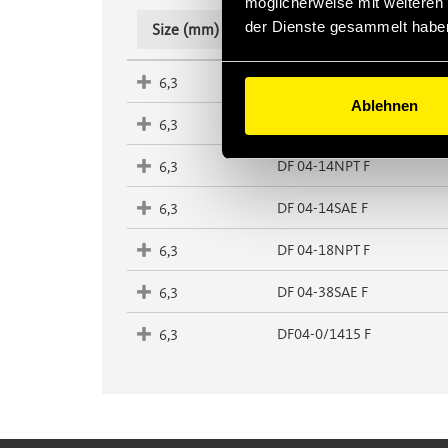
möglicherweise mit weiteren
der Dienste gesammelt habe
Produktcode
Size (mm)
DF 04-1/14NPT F
6,3
Ablehnen
DF 04-14GAS F
6,3
DF 04-14NPT F
6,3
DF 04-14SAE F
6,3
DF 04-18NPT F
6,3
DF 04-38SAE F
6,3
DF04-0/1415 F
6,3