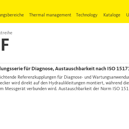
ngsbereiche
Thermal management
Technology
Kataloge
U
treihe
F
lungsserie für Diagnose, Austauschbarkeit nach ISO 1517
dichtende Referenzkupplungen für Diagnose- und Wartungsanwendu
ecker wird direkt auf den Hydraulikleitungen montiert, während di
em Messgerät verbunden wird. Austauschbarkeit der Norm ISO 151