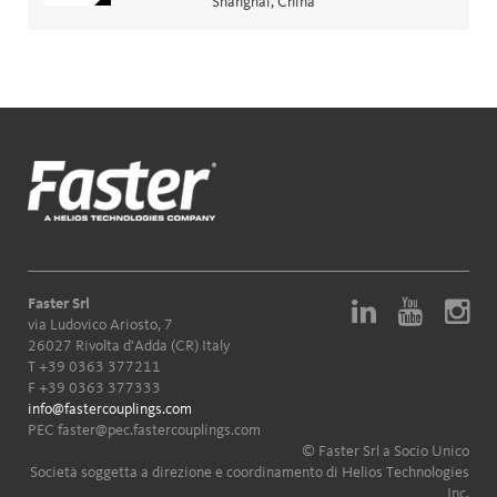
Shanghai, China
Faster Srl
via Ludovico Ariosto, 7
26027 Rivolta d'Adda (CR) Italy
T
+39 0363 377211
F +39 0363 377333
info@fastercouplings.com
PEC
faster@pec.fastercouplings.com
© Faster Srl a Socio Unico
Società soggetta a direzione e coordinamento di Helios Technologies
Inc.