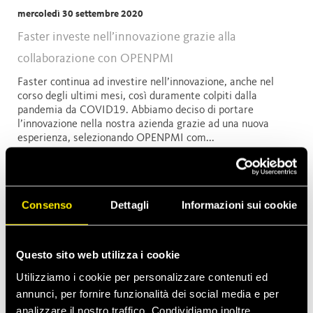
mercoledì 30 settembre 2020
Faster investe nell’innovazione grazie alla
collaborazione con OPENPMI
Faster continua ad investire nell’innovazione, anche nel
corso degli ultimi mesi, così duramente colpiti dalla
pandemia da COVID19. Abbiamo deciso di portare
l’innovazione nella nostra azienda grazie ad una nuova
esperienza, selezionando OPENPMI com...
lunedì 28 settembre 2020
Ultimi prodotti: visita la pagina dedicata
Consenso
Dettagli
Informazioni sui cookie
Sei curioso di scoprire quali sono i nostri nuovi prodotti?
Visita la pagina “Prodotti”! Qui potrai trovare tutti i
prodotti, inclusi i più recenti. In alto, troverai gli ultimi
Questo sito web utilizza i cookie
prodotti contrassegnati dall’etichetta “Novità”.
Utilizziamo i cookie per personalizzare contenuti ed
Semplicemente scorr...
annunci, per fornire funzionalità dei social media e per
analizzare il nostro traffico. Condividiamo inoltre