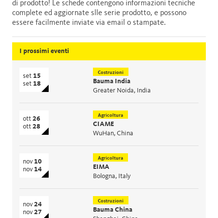
di prodotto! Le schede contengono informazioni tecniche
complete ed aggiornate slle serie prodotto, e possono
essere facilmente inviate via email o stampate.
I prossimi eventi
Costruzioni
set
15
Bauma India
set
18
Greater Noida, India
Agricoltura
ott
26
CIAME
ott
28
WuHan, China
Agricoltura
nov
10
EIMA
nov
14
Bologna, Italy
Costruzioni
nov
24
Bauma China
nov
27