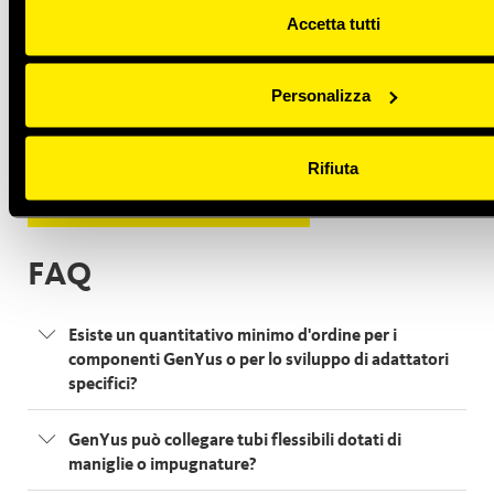
Accetta tutti
Video
Personalizza
Per visualizzare i video, è necessario accettare i cookie di
marketing.
Rifiuta
MODIFICA PREFERENZE COOKIE
FAQ
Esiste un quantitativo minimo d'ordine per i
componenti GenYus o per lo sviluppo di adattatori
specifici?
GenYus può collegare tubi flessibili dotati di
maniglie o impugnature?