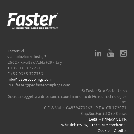
Faster Srl
via Ludovico Ariosto, 7
26027 Rivolta d'Adda (CR) Italy
T
+39 0363 377211
F +39 0363 377333
info@fastercouplings.com
PEC
faster@pec.fastercouplings.com
© Faster Srl a Socio Unico
Società soggetta a direzione e coordinamento di Helios Technologies
Inc.
C.F. & Vat n. 04879470963 - R.E.A. CR 172071
Cap.Soc.Eur 9.189.405 i.v.
Legal
–
Privacy GDPR
Whistleblowing
–
Termini e condizioni
Cookie
–
Credits