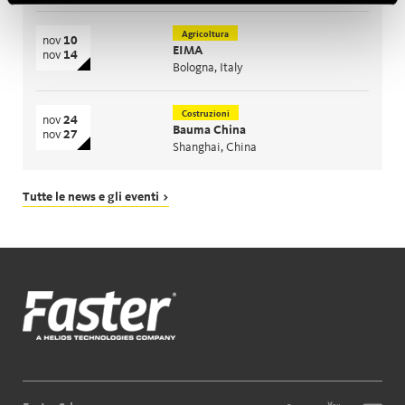
Agricoltura
nov
10
EIMA
nov
14
Bologna, Italy
Costruzioni
nov
24
Bauma China
nov
27
Shanghai, China
Tutte le news e gli eventi >