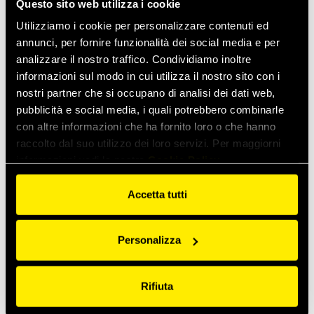
Questo sito web utilizza i cookie
Faster lancia il nuovo segmento di Thermal Management
Utilizziamo i cookie per personalizzare contenuti ed
annunci, per fornire funzionalità dei social media e per
Costruzioni
mar 2, 2026
analizzare il nostro traffico. Condividiamo inoltre
MultiQTC: la soluzione con il miglior rapporto
informazioni sul modo in cui utilizza il nostro sito con i
costi/benefici per escavatori di grandi dimensioni ed
nostri partner che si occupano di analisi dei dati web,
escavatori da demolizione
pubblicità e social media, i quali potrebbero combinarle
con altre informazioni che ha fornito loro o che hanno
gen 29, 2026
Quick Swivel: durata senza pari e prestazioni senza perdite
raccolto dal suo utilizzo dei loro servizi. Per maggiorni
informazioni vedi la nostra
Cookie Policy
I prossimi eventi
Accetta tutti
Costruzioni
set
15
Bauma India
set
18
Personalizza
Greater Noida, India
Agricoltura
ott
26
Rifiuta
CIAME
ott
28
WuHan, China