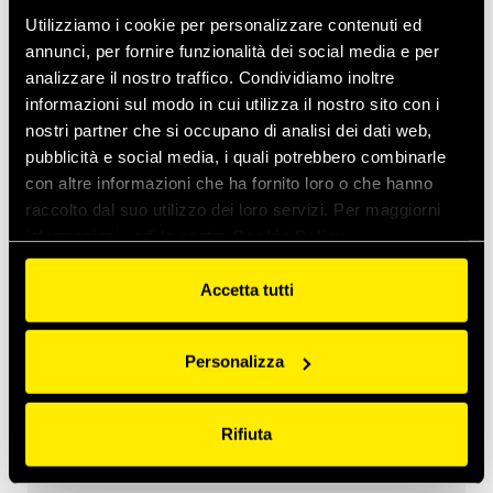
Utilizziamo i cookie per personalizzare contenuti ed
Costruzioni
annunci, per fornire funzionalità dei social media e per
mar 2, 2026
MultiQTC: la soluzione con il miglior rapporto
analizzare il nostro traffico. Condividiamo inoltre
costi/benefici per escavatori di grandi dimensioni ed
informazioni sul modo in cui utilizza il nostro sito con i
escavatori da demolizione
nostri partner che si occupano di analisi dei dati web,
pubblicità e social media, i quali potrebbero combinarle
gen 29, 2026
con altre informazioni che ha fornito loro o che hanno
Quick Swivel: durata senza pari e prestazioni senza perdite
raccolto dal suo utilizzo dei loro servizi. Per maggiorni
informazioni vedi la nostra
Cookie Policy
I prossimi eventi
Accetta tutti
Costruzioni
set
15
Bauma India
set
18
Greater Noida, India
Personalizza
Agricoltura
ott
26
CIAME
Rifiuta
ott
28
WuHan, China