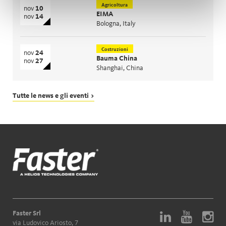
Agricoltura
nov
10
EIMA
nov
14
Bologna, Italy
Costruzioni
nov
24
Bauma China
nov
27
Shanghai, China
Tutte le news e gli eventi >
Faster Srl
via Ludovico Ariosto, 7