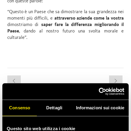
con queste parole:
“Questo è un Paese che sa dimostrare la sua grandezza nei
momenti più difficili, e
attraverso aziende come la vostra
dimostriamo di
saper fare la differenza migliorando il
Paese
, dando al nostro futuro una svolta morale e
culturale”.
Le ultime news
Consenso
Dettagli
Informazioni sui cookie
apr 13, 2026
Faster lancia il nuovo segmento di Thermal Management
Questo sito web utilizza i cookie