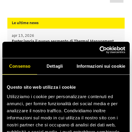
Le ultime news
apr 13, 2026
Faster lancia il nuovo segmento di Thermal Management
Costruzioni
mar 2, 2026
Consenso
Dettagli
Informazioni sui cookie
MultiQTC: la soluzione con il miglior rapporto
costi/benefici per escavatori di grandi dimensioni ed
escavatori da demolizione
Questo sito web utilizza i cookie
gen 29, 2026
Utilizziamo i cookie per personalizzare contenuti ed
Quick Swivel: durata senza pari e prestazioni senza perdite
annunci, per fornire funzionalità dei social media e per
analizzare il nostro traffico. Condividiamo inoltre
informazioni sul modo in cui utilizza il nostro sito con i
I prossimi eventi
nostri partner che si occupano di analisi dei dati web,
Costruzioni
pubblicità e social media, i quali potrebbero combinarle