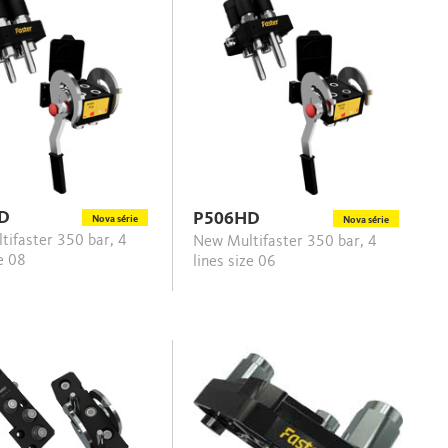
D
P506HD
Nova série
Nova série
New Multifaster 350 bar, 4
ze 08
lines size 06