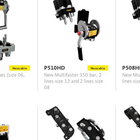
P510HD
P508H
Nova série
Nova série
New Multifaster 350 bar, 2
New Multifaster 350 bar, 4
lines size 12 and 2 lines size
lines si
08