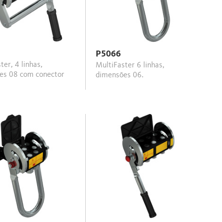
P5066
MultiFaster 6 linhas,
es 08 com conector
dimensões 06.
.