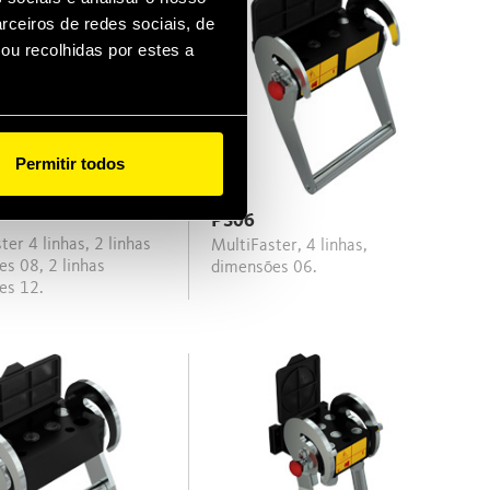
rceiros de redes sociais, de
ou recolhidas por estes a
Permitir todos
PS06
MultiFaster, 4 linhas,
s 08, 2 linhas
dimensões 06.
es 12.