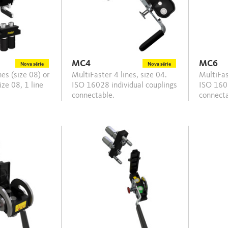
MC4
MC6
Nova série
Nova série
MultiFaster 4 lines, size 04.
MultiFaster 6 lines, size 04.
size 08, 1 line
ISO 16028 individual couplings
ISO 1602
connectable.
connect