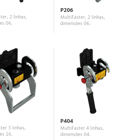
P206
MultiFaster, 2 linhas,
es 06.
dimensões 06.
P404
MultiFaster 4 linhas,
es 16.
dimensões 04.