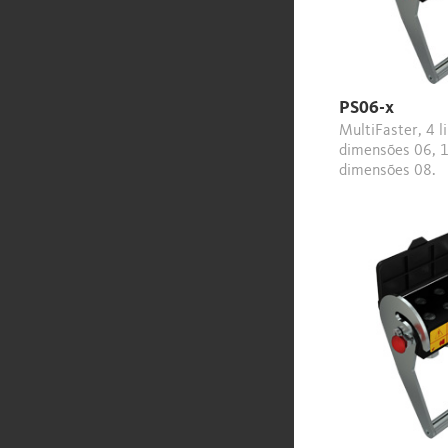
PS06-x
MultiFaster, 4 linhas,
dimensões 06, 1
dimensões 08.