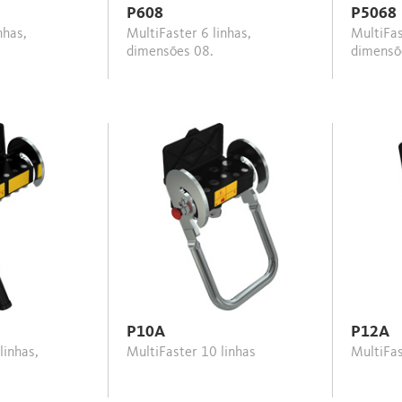
P608
P5068
MultiFaster 6 linhas,
MultiFaster 8 linhas,
dimensões 08.
dimensõ
P10A
P12A
MultiFaster 10 linhas
MultiF