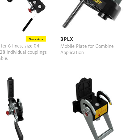
3PLX
Nova série
Mobile Plate for Combine
8 individual couplings
Application
able.