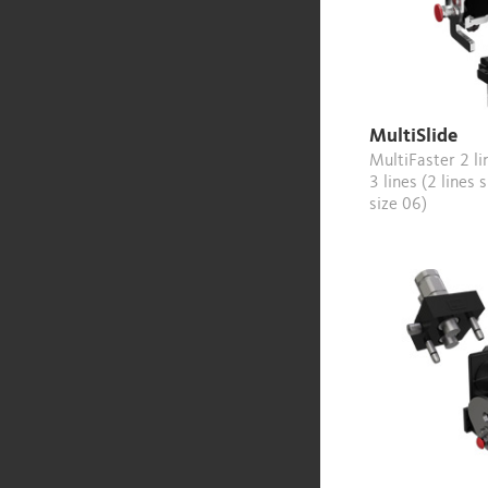
MultiSlide
MultiFaster 2 lines (size 08) or
3 lines (2 lines 
size 06)