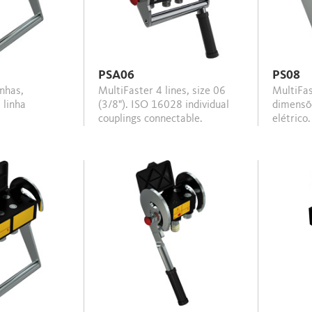
PSA06
PS08
MultiFaster 4 lines, size 06
MultiFaster, 4 linhas,
 linha
(3/8"). ISO 16028 individual
dimensõ
couplings connectable.
elétrico