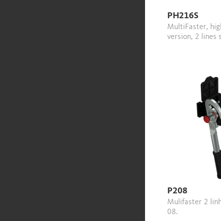
PH216S
MultiFaster, high pressure
version, 2 lines 
P208
Mulifaster 2 linhas, dimensões
08.