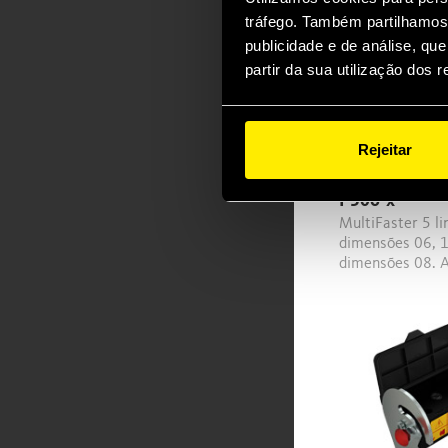
tráfego. Também partilhamos 
publicidade e de análise, q
partir da sua utilização dos 
Rejeitar
P506-x
MultiFaster 5 linhas, 4 linhas
dimensões 06, 1
dimensões 08. A
ser substituída
conector elétric