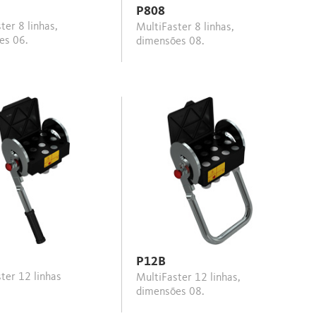
P808
MultiFaster 8 linhas,
es 06.
dimensões 08.
P12B
aster 12 linhas
MultiFaster 12 linhas,
dimensões 08.