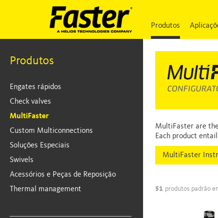
Produtos
Aplicaçõ
Produtos
Engates rápidos
Check valves
MultiFaster
MultiFaster are the
Custom Multiconnections
Each product entail
Soluções Especiais
MultiFaster Inst
Swivels
Acessórios e Peças de Reposição
Thermal management
51
produtos padrão e