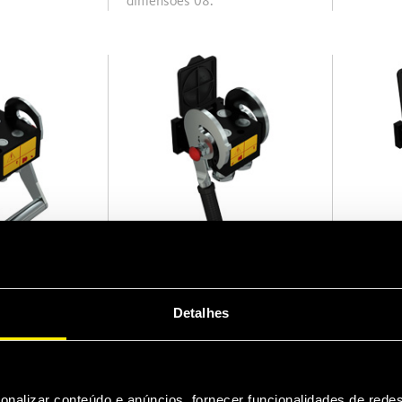
dimensões 08.
P412
P506
MultiFaster 4 linhas,
MultiFaster 4 linhas,
dimensões 12.
dimensõ
Detalhes
onalizar conteúdo e anúncios, fornecer funcionalidades de redes