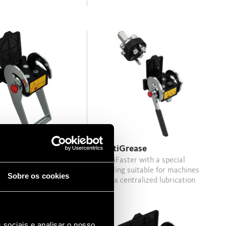
MultiGrease
MultiFaster with a special
es 06.
coupling suitable for machines
Sobre os cookies
with a centralized lubrication
system.
 sociais e analisar o nosso