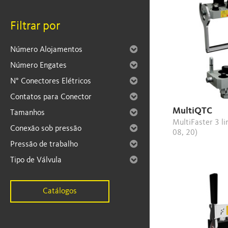
Filtrar por
Número Alojamentos
Número Engates
N° Conectores Elétricos
Contatos para Conector
MultiQTC
Tamanhos
MultiFaster 3 lines (size 06,
Conexão sob pressão
08, 20)
Pressão de trabalho
Tipo de Válvula
Catálogos