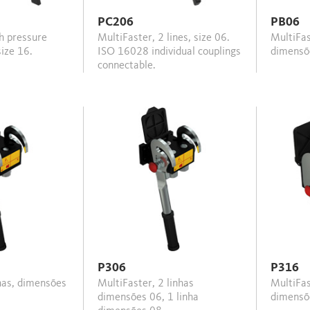
PC206
PB06
MultiFaster, 2 lines, size 06.
MultiFaster, 2 linhas,
size 16.
ISO 16028 individual couplings
dimensõ
connectable.
P306
P316
MultiFaster, 2 linhas
MultiFaster 3 linhas,
dimensões 06, 1 linha
dimensõ