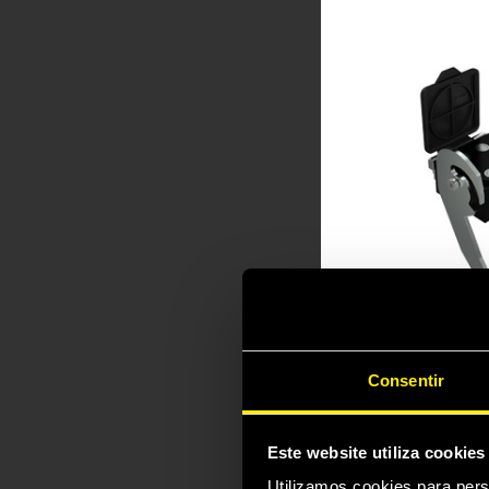
P406A
MultiFaster 4 linhas,
dimensões 06.
Consentir
Este website utiliza cookies
Utilizamos cookies para pers