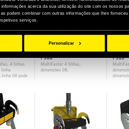
informações acerca da sua utilização do site com os nossos pa
ue as podem combinar com outras informações que lhes forneceu 
respetivos serviços.
Personalizar
P508
P510
MultiFaster 4 linhas,
MultiFaster 4 linhas, 2 linhas
 linha
dimensões 08.
dimensõe
 linha 08 pode
dimensõ
 com um
o.