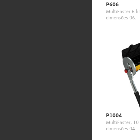
P606
MultiFaster 6 linhas,
dimensões 06.
P1004
MultiFaster, 10 linhas,
dimensões 04.