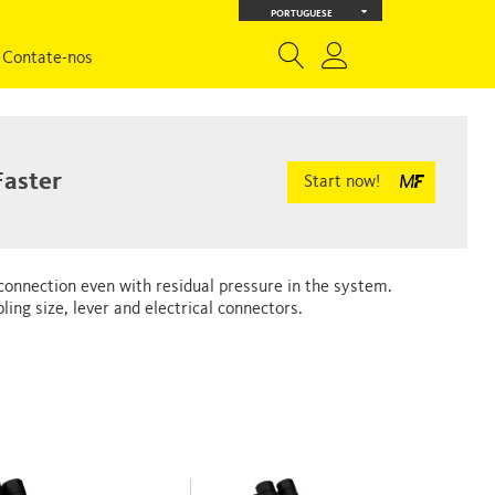
PORTUGUESE
Contate-nos
Faster
Start now!
 connection even with residual pressure in the system.
ing size, lever and electrical connectors.