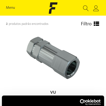
Menu
Filtro
2
produtos padrão encontrados
VU
Válvulas unidirecionais padrão