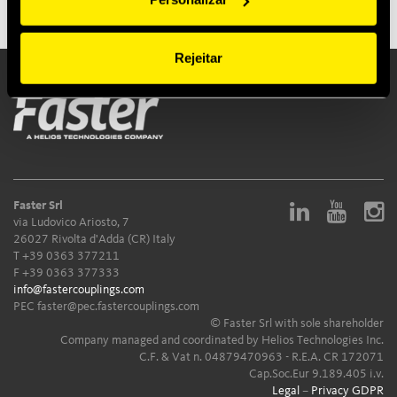
Rejeitar
Faster Srl
via Ludovico Ariosto, 7
26027 Rivolta d'Adda (CR) Italy
T
+39 0363 377211
F +39 0363 377333
info@fastercouplings.com
PEC
faster@pec.fastercouplings.com
© Faster Srl with sole shareholder
Company managed and coordinated by Helios Technologies Inc.
C.F. & Vat n. 04879470963 - R.E.A. CR 172071
Cap.Soc.Eur 9.189.405 i.v.
Legal
–
Privacy GDPR