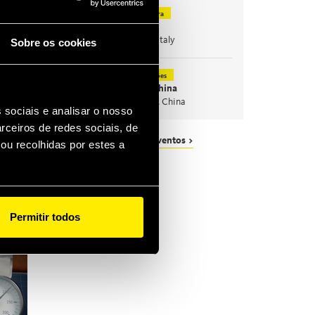
Agricultura
nov
10
EIMA
nov
14
Bologna, Italy
Sobre os cookies
Construções
nov
24
Bauma China
nov
27
Shanghai, China
 sociais e analisar o nosso
rceiros de redes sociais, de
Todas as novidades e eventos >
ou recolhidas por estes a
Permitir todos