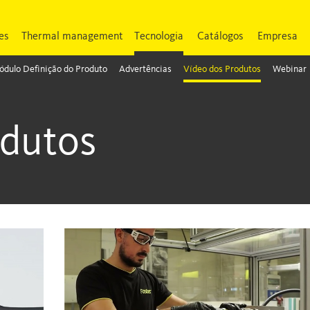
es
Thermal management
Tecnologia
Catálogos
Empresa
dulo Definição do Produto
Advertências
Vídeo dos Produtos
Webinar
odutos