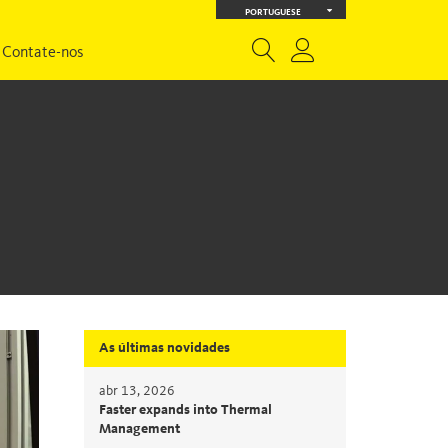
PORTUGUESE
Contate-nos
As últimas novidades
abr 13, 2026
Faster expands into Thermal
Management