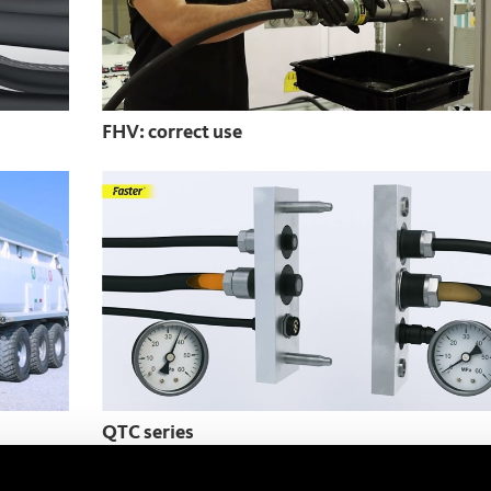
FHV: correct use
QTC series