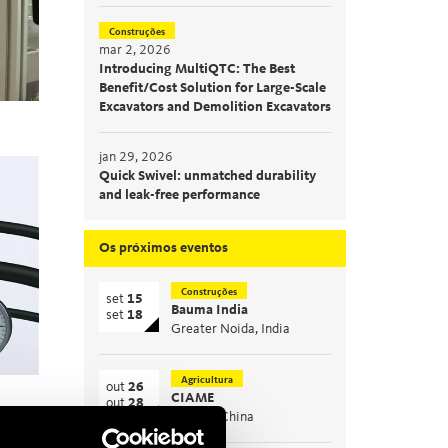
Construções
mar 2, 2026
Introducing MultiQTC: The Best
Benefit/Cost Solution for Large-Scale
Excavators and Demolition Excavators
jan 29, 2026
Quick Swivel: unmatched durability
and leak-free performance
Os próximos eventos
Construções
set
15
Bauma India
set
18
Greater Noida, India
Agricultura
out
26
CIAME
out
28
WuHan, China