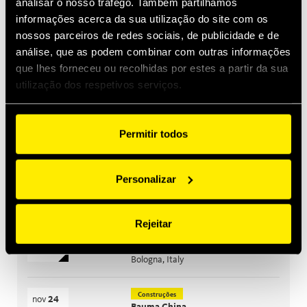
analisar o nosso tráfego. Também partilhamos
jan 29, 2026
informações acerca da sua utilização do site com os
Quick Swivel: unmatched durability and leak-free
nossos parceiros de redes sociais, de publicidade e de
performance
análise, que as podem combinar com outras informações
que lhes forneceu ou recolhidas por estes a partir da sua
utilização dos respetivos serviços.
Os próximos eventos
Construções
set
15
Bauma India
set
18
Permitir todos
Greater Noida, India
Agricultura
Personalizar
out
26
CIAME
out
28
WuHan, China
Rejeitar
Agricultura
nov
10
EIMA
nov
14
Bologna, Italy
Construções
nov
24
Bauma China