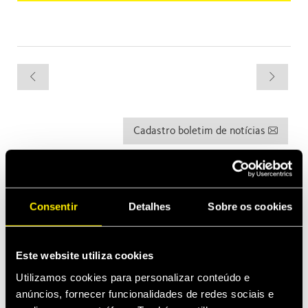
Cadastro boletim de notícias
As últimas novidades
abr 13, 2026
Consentir
Detalhes
Sobre os cookies
Faster expands into Thermal Management
Construções
Este website utiliza cookies
mar 2, 2026
Introducing MultiQTC: The Best Benefit/Cost Solution for
Utilizamos cookies para personalizar conteúdo e
Large-Scale Excavators and Demolition Excavators
anúncios, fornecer funcionalidades de redes sociais e