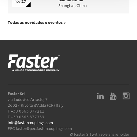
nov
27
Shanghai, China
Todas as novidades e eventos >
Faster Srl
via Ludovico Ariosto, 7
26027 Rivolta d'Adda (CR) Italy
T
+39 0363 377211
F +39 0363 377333
info@fastercouplings.com
PEC
faster@pec.fastercouplings.com
© Faster Srl with sole shareholder