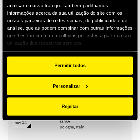
analisar o nosso tráfego. Também partilhamos
informações acerca da sua utilização do site com os
jan 29, 2026
nossos parceiros de redes sociais, de publicidade e de
Quick Swivel: unmatched durability and leak-free
performance
análise, que as podem combinar com outras informações
que lhes forneceu ou recolhidas por estes a partir da sua
utilização dos respetivos serviços.
Os próximos eventos
Construções
set
15
Permitir todos
Bauma India
set
18
Greater Noida, India
Personalizar
Agricultura
out
26
CIAME
out
28
WuHan, China
Rejeitar
Agricultura
nov
10
EIMA
nov
14
Bologna, Italy