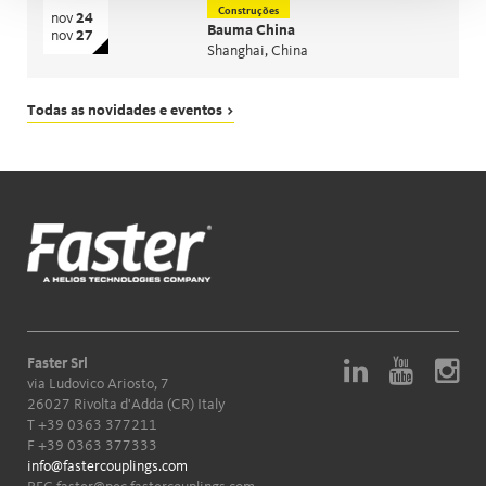
Construções
nov
24
Bauma China
nov
27
Shanghai, China
Todas as novidades e eventos >
Faster Srl
via Ludovico Ariosto, 7
26027 Rivolta d'Adda (CR) Italy
T
+39 0363 377211
F +39 0363 377333
info@fastercouplings.com