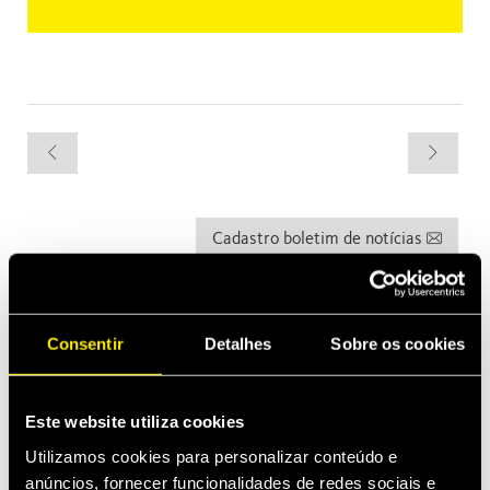
Cadastro boletim de notícias
As últimas novidades
Consentir
Detalhes
Sobre os cookies
abr 13, 2026
Faster expands into Thermal Management
Este website utiliza cookies
Construções
mar 2, 2026
Utilizamos cookies para personalizar conteúdo e
Introducing MultiQTC: The Best Benefit/Cost Solution for
anúncios, fornecer funcionalidades de redes sociais e
Large-Scale Excavators and Demolition Excavators