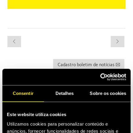
Cadastro boletim de notícias
As últimas novidades
Consentir
Detalhes
Sobre os cookies
abr 13, 2026
Faster expands into Thermal Management
Este website utiliza cookies
Construções
mar 2, 2026
Utilizamos cookies para personalizar conteúdo e
Introducing MultiQTC: The Best Benefit/Cost Solution for
anúncios, fornecer funcionalidades de redes sociais e
Large-Scale Excavators and Demolition Excavators