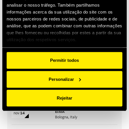
analisar o nosso tráfego. Também partilhamos
informações acerca da sua utilização do site com os
jan 29, 2026
nossos parceiros de redes sociais, de publicidade e de
Quick Swivel: unmatched durability and leak-free
performance
análise, que as podem combinar com outras informações
que lhes forneceu ou recolhidas por estes a partir da sua
utilização dos respetivos serviços.
Os próximos eventos
Construções
set
15
Permitir todos
Bauma India
set
18
Greater Noida, India
Personalizar
Agricultura
out
26
CIAME
out
28
WuHan, China
Rejeitar
Agricultura
nov
10
EIMA
nov
14
Bologna, Italy