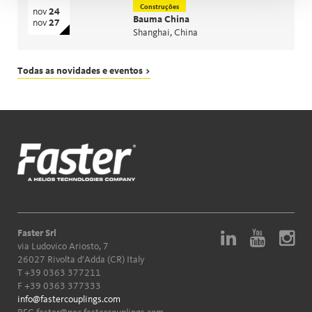
Construções
nov
24
Bauma China
nov
27
Shanghai, China
Todas as novidades e eventos >
Faster Srl
via Ludovico Ariosto, 7
26027 Rivolta d'Adda (CR) Italy
T
+39 0363 377211
F +39 0363 377333
info@fastercouplings.com