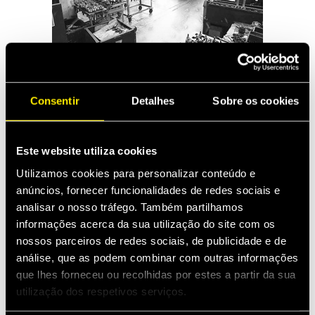
Power Steering Industry
Consentir
Detalhes
Sobre os cookies
Este website utiliza cookies
Utilizamos cookies para personalizar conteúdo e
anúncios, fornecer funcionalidades de redes sociais e
analisar o nosso tráfego. Também partilhamos
informações acerca da sua utilização do site com os
nossos parceiros de redes sociais, de publicidade e de
análise, que as podem combinar com outras informações
que lhes forneceu ou recolhidas por estes a partir da sua
utilização dos respetivos serviços.