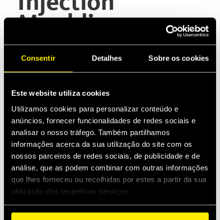
Injection
Moulding
Aplicações
Consentir
Detalhes
Sobre os cookies
Este website utiliza cookies
Injection moulding is a manufacturing process
Utilizamos cookies para personalizar conteúdo e
for producing parts by injecting molten material
anúncios, fornecer funcionalidades de redes sociais e
into a mould. Here's an example of use of manual
analisar o nosso tráfego. Também partilhamos
decompression valves for relieving residual
informações acerca da sua utilização do site com os
pressure before connecting or disconnecting
hydraulic lines of an injection moulding machine
nossos parceiros de redes sociais, de publicidade e de
through quick release couplings not equipped
análise, que as podem combinar com outras informações
with a pressure relief system.
que lhes forneceu ou recolhidas por estes a partir da sua
utilização dos respetivos serviços.
Product Type