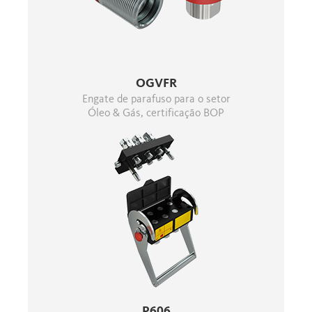
OGVFR
Engate de parafuso para o setor
Óleo & Gás, certificação BOP
P606