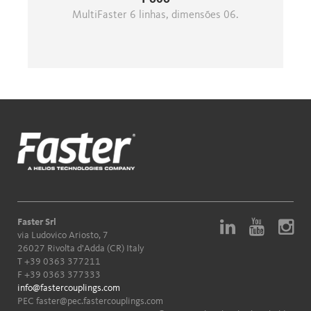
MultiFaster 6 linhas, dimensões 06.
Faster Srl
via Ludovico Ariosto, 7
26027 Rivolta d'Adda (CR) Italy
T
+39 0363 377211
F +39 0363 377333
info@fastercouplings.com
PEC
faster@pec.fastercouplings.com