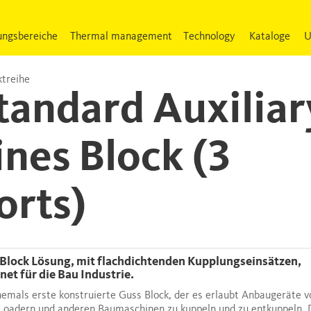
ngsbereiche
Thermal management
Technology
Kataloge
U
treihe
tandard Auxiliar
ines Block (3
orts)
net für die Bau Industrie.
emals erste konstruierte Guss Block, der es erlaubt Anbaugeräte v
Loadern und anderen Baumaschinen zu kuppeln und zu entkuppeln. 