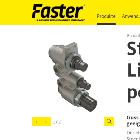
Produkte
Anwendu
Produk
S
L
p
Guss Block Lösung, mit flachdichtenden Kupplungseinsätzen,
1/2
geeig
Der eh
Steer 