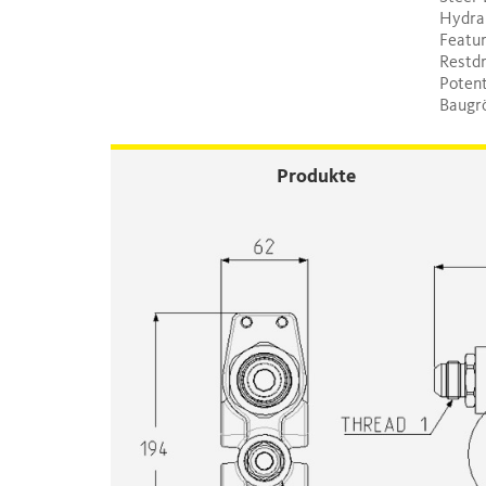
Hydrau
Featur
Restdr
Potent
Baugrö
Produkte