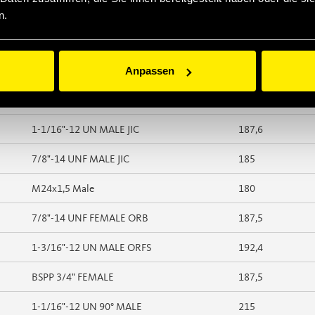
13/16"-16 UN MALE ORFS
178,7
n.
1-7/16"-12 UN MALE ORFS
183,2
Anpassen
1-3/16"-12 UN MALE ORFS
182,7
1"-14 UNS MALE ORFS
181
1-1/16"-12 UN MALE JIC
187,6
7/8"-14 UNF MALE JIC
185
M24x1,5 Male
180
7/8"-14 UNF FEMALE ORB
187,5
1-3/16"-12 UN MALE ORFS
192,4
BSPP 3/4" FEMALE
187,5
1-1/16"-12 UN 90° MALE
215