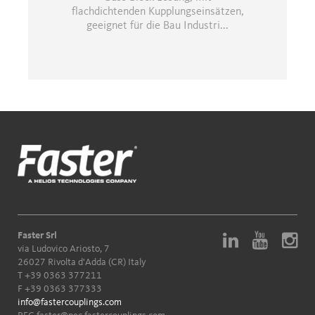
flachdichtenden Kupplungseinsätzen,
geeignet für die Bau Industri...
Faster Srl
via Ludovico Ariosto, 7
26027 Rivolta d'Adda (CR) Italy
T
+39 0363 377211
F +39 0363 377333
info@fastercouplings.com