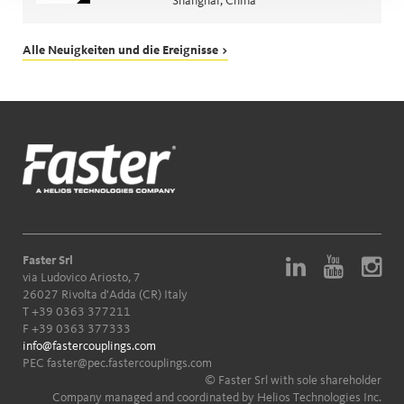
Shanghai, China
Alle Neuigkeiten und die Ereignisse >
Faster Srl
via Ludovico Ariosto, 7
26027 Rivolta d'Adda (CR) Italy
T
+39 0363 377211
F +39 0363 377333
info@fastercouplings.com
PEC
faster@pec.fastercouplings.com
© Faster Srl with sole shareholder
Company managed and coordinated by Helios Technologies Inc.