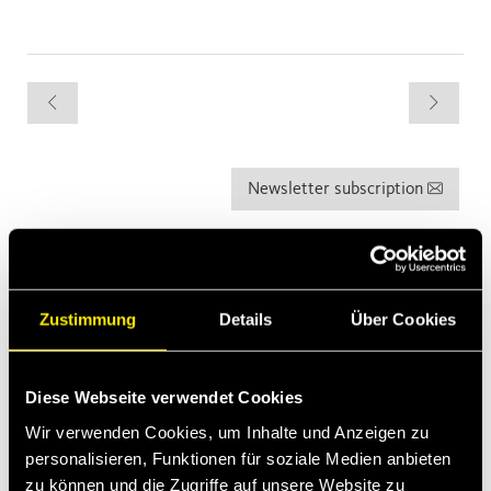
Newsletter subscription
Die letzten Neuigkeiten
Apr 13, 2026
Zustimmung
Details
Über Cookies
Faster expands into Thermal Management
Baubranche
Diese Webseite verwendet Cookies
Mrz 2, 2026
Introducing MultiQTC: The Best Benefit/Cost Solution for
Wir verwenden Cookies, um Inhalte und Anzeigen zu
Large-Scale Excavators and Demolition Excavators
personalisieren, Funktionen für soziale Medien anbieten
zu können und die Zugriffe auf unsere Website zu