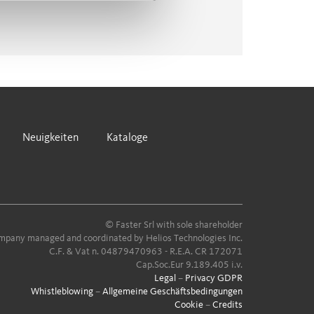
Neuigkeiten
Kataloge
© Faster Srl with sole shareholder
pany managed and coordinated by Helios Technologies Inc.
C.F. & Vat n. 04879470963 - R.E.A. CR 172071
Cap.Soc.Eur 9.189.405 i.v.
Legal
–
Privacy GDPR
Whistleblowing
–
Allgemeine Geschäftsbedingungen
Cookie
–
Credits