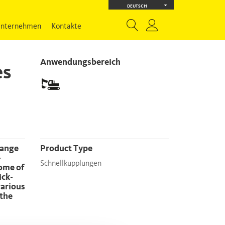
DEUTSCH
nternehmen
Kontakte
Anwendungsbereich
es
Product Type
-
Schnellkupplungen
some of
ick-
various
 the