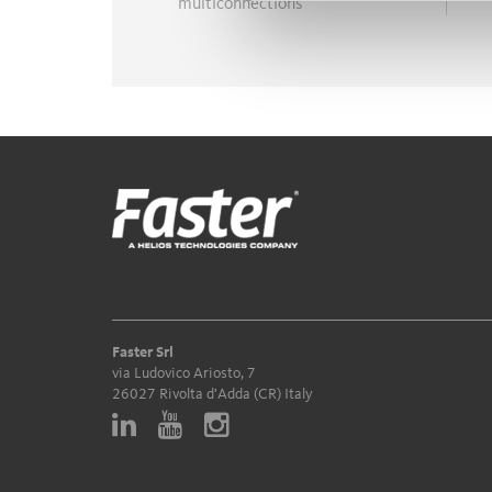
multiconnections
Faster Srl
via Ludovico Ariosto, 7
26027 Rivolta d'Adda (CR) Italy