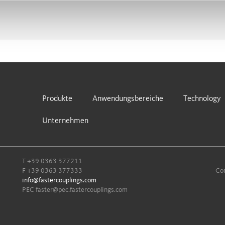
Produkte
Anwendungsbereiche
Technology
Unternehmen
T
+39 0363 377211
F +39 0363 377333
Com
info@fastercouplings.com
PEC
faster@pec.fastercouplings.com