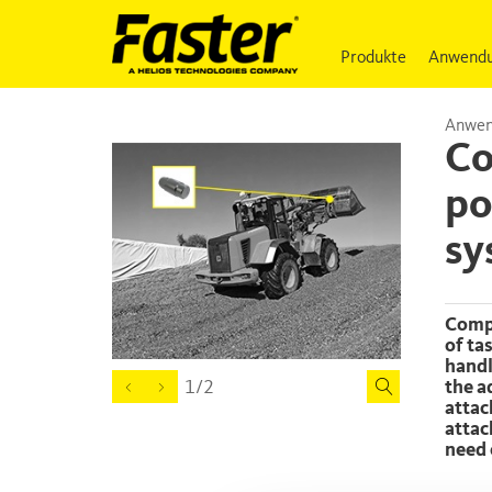
Produkte
Anwendu
Anwen
Co
po
sy
Compact wheel loaders are versatile machines handling a wide range
of ta
handl
the a
1/2
attac
attac
need 