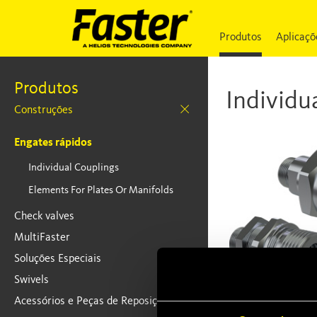
Produtos
Aplicaçõ
Produtos
Individu
Construções
Engates rápidos
Individual Couplings
Elements For Plates Or Manifolds
Check valves
MultiFaster
Soluções Especiais
Swivels
Acessórios e Peças de Reposição
FLV