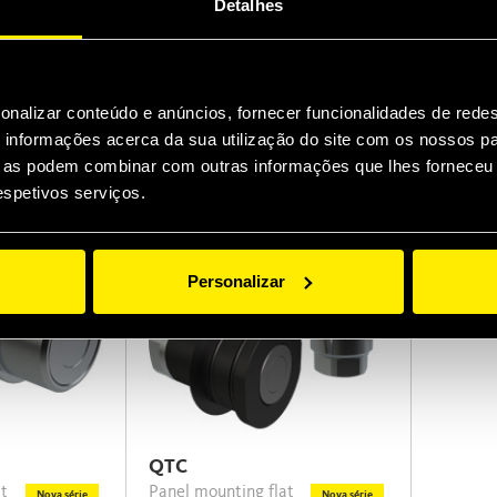
Detalhes
ISO 16028 cartridge couplings
Screw to connect couplings for
Nova série
and
for frontal installation into
Oil & Ga
manifold cavities
intercha
e.
marker t
complete
onalizar conteúdo e anúncios, fornecer funcionalidades de redes
longer l
 for plates or manifolds
informações acerca da sua utilização do site com os nossos pa
improve
ue as podem combinar com outras informações que lhes forneceu 
respetivos serviços.
Personalizar
QTC
Panel mounting flat
Nova série
Nova série