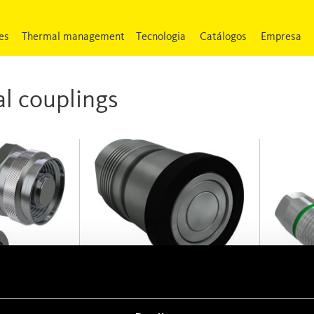
es
Thermal management
Tecnologia
Catálogos
Empresa
al couplings
FFHB
OGV S