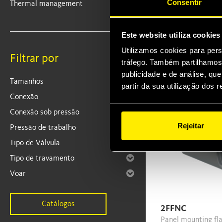
Consentir
Thermal management
Screw-on flat face
couplings, robust 
compact design.
Este website utiliza cookies
Market interchang
Utilizamos cookies para pers
Filtrar por
Elements
tráfego. Também partilhamos 
publicidade e de análise, q
Tamanhos
partir da sua utilização dos 
Conexão
Conexão sob pressão
Rejeitar
Pressão de trabalho
Tipo de Válvula
Tipo de travamento
Voar
Catálogos
2FFNC
Panel mounting flat