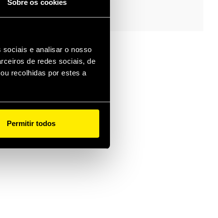
Sobre os cookies
s application, market
nge. Equipped with a
hat confirms the
 connection and a
 sociais e analisar o nosso
ocking sleeve for an
rceiros de redes sociais, de
d engagement.
ou recolhidas por estes a
Permitir todos