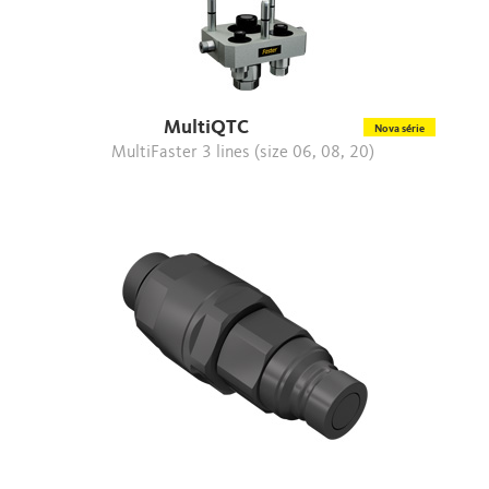
MultiQTC
Nova série
MultiFaster 3 lines (size 06, 08, 20)