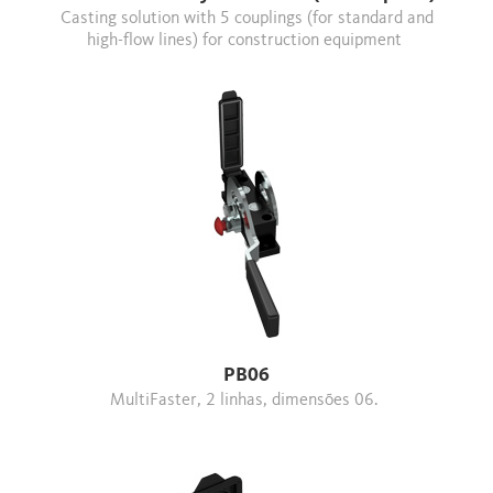
Casting solution with 5 couplings (for standard and
high-flow lines) for construction equipment
PB06
MultiFaster, 2 linhas, dimensões 06.