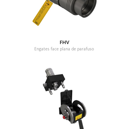
FHV
Engates face plana de parafuso