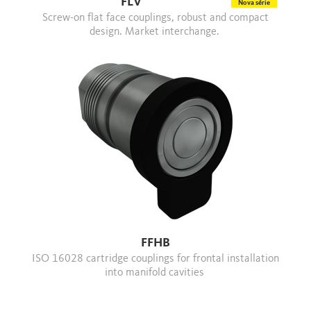
FLV
Nova série
Screw-on flat face couplings, robust and compact
design. Market interchange.
FFHB
ISO 16028 cartridge couplings for frontal installation
into manifold cavities