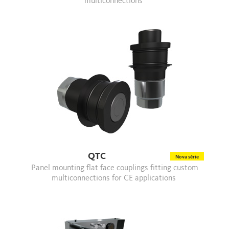
multiconnections
QTC
Nova série
Panel mounting flat face couplings fitting custom
multiconnections for CE applications