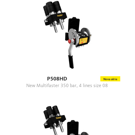
P508HD
Nova série
New Multifaster 350 bar, 4 lines size 08