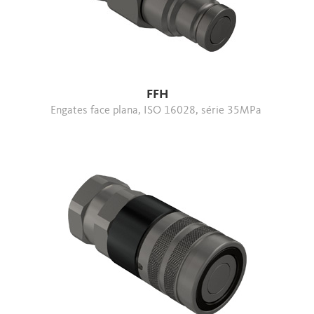
FFH
Engates face plana, ISO 16028, série 35MPa