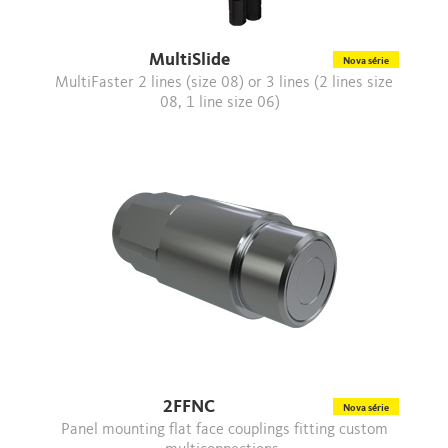
MultiSlide
Nova série
MultiFaster 2 lines (size 08) or 3 lines (2 lines size
08, 1 line size 06)
2FFNC
Nova série
Panel mounting flat face couplings fitting custom