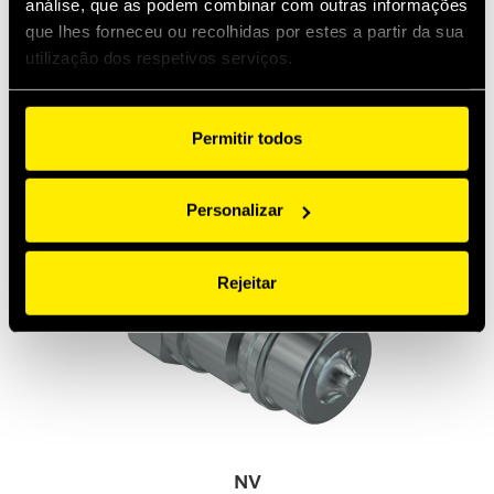
análise, que as podem combinar com outras informações
que lhes forneceu ou recolhidas por estes a partir da sua
utilização dos respetivos serviços.
PC206
MultiFaster, 2 lines, size 06. ISO 16028 individual
Permitir todos
couplings connectable.
Personalizar
Rejeitar
NV