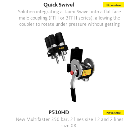
Quick Swivel
Nova série
Solution integrating a Taimi Swivel into a flat face
male coupling (FFH or 3FFH series), allowing the
coupler to rotate under pressure without getting
damaged.
P510HD
Nova série
New Multifaster 350 bar, 2 lines size 12 and 2 lines
size 08