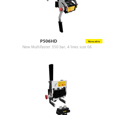
P506HD
Nova série
New Multifaster 350 bar, 4 lines size 06