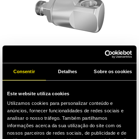
90° SWIVELS
Taimi’s patented ball-less swivels absorb torsional
Consentir
Detalhes
Sobre os cookies
and kinking movements, protecting hoses from
premature wear and extending their lifespan. 90°
swivels efficiently alter fluid flow direction, perfectly
accommodating diverse installation requirements.
Este website utiliza cookies
Utilizamos cookies para personalizar conteúdo e
anúncios, fornecer funcionalidades de redes sociais e
analisar o nosso tráfego. Também partilhamos
informações acerca da sua utilização do site com os
nossos parceiros de redes sociais, de publicidade e de