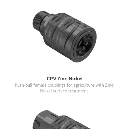
CPV Zinc-Nickel
Push-pull female couplings for agriculture with Zinc-
Nickel surface treatment