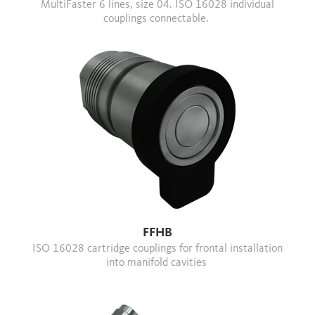
MultiFaster 6 lines, size 04. ISO 16028 individual
couplings connectable.
FFHB
ISO 16028 cartridge couplings for frontal installation
into manifold cavities