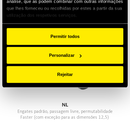
análise, que as podem combinar com outras informações
NS
que lhes forneceu ou recolhidas por estes a partir da sua
Engate padrão com válvula de esfera.
utilização dos respetivos serviços.
Permutabilidade Faster ( com exceção das dimensões
12,5)
Permitir todos
Personalizar
Rejeitar
NL
Engates padrão, passagem livre, permutabilidade
Faster (com exceção para as dimensões 12,5)