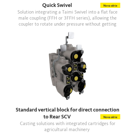
Quick Swivel
Nova série
Solution integrating a Taimi Swivel into a flat face
male coupling (FFH or 3FFH series), allowing the
coupler to rotate under pressure without getting
damaged.
Standard vertical block for direct connection
to Rear SCV
Nova série
Casting solutions with integrated cartridges for
agricultural machinery