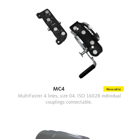
MC4
Nova série
MultiFaster 4 lines, size 04. ISO 16028 individual
couplings connectable.