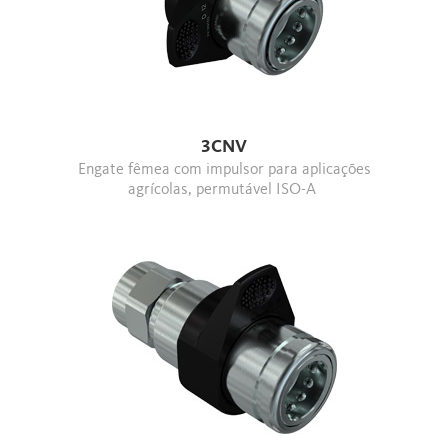
3CNV
Engate fêmea com impulsor para aplicações
agrícolas, permutável ISO-A