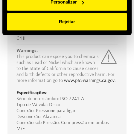
Personalizar
PUR
Temperaturas de trabalho:
-25 °C to 125 °C
Rejeitar
Tratamento da superfície:
CrIII
Warnings:
This product can expose you to chemicals
such as Lead or Nickel which are known
to the State of California to cause cancer
and birth defects or other reproductive harm. For
more information go to
www.p65warnings.ca.gov
.
Especificações:
Série de intercâmbio: ISO 7241-A
Tipo de Válvula: Disco
Conexão: Pressione para ligar
Desconexão: Alavanca
Conexão sob Pressão: Com pressão em ambos
M/F