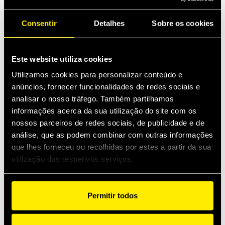
under pressure allowed, thanks to the lever, specifically
designed to ensure depressurization of the internal
Consentir
Detalhes
Sobre os cookies
circuit. The block is designed to be screwed directly on
control blocks. Every single casting is specifically
developed for each tractor manufacturer, to meet
impeding space requirements. Faster casting solutions
Este website utiliza cookies
are specifically designed to match the different control
Utilizamos cookies para personalizar conteúdo e
blocks interfaces available on the market. The lever can
anúncios, fornecer funcionalidades de redes sociais e
be mounted in different position, to meet space
requirements.
analisar o nosso tráfego. Também partilhamos
informações acerca da sua utilização do site com os
nossos parceiros de redes sociais, de publicidade e de
Especif
Aplicações
análise, que as podem combinar com outras informações
que lhes forneceu ou recolhidas por estes a partir da sua
utilização dos respetivos serviços.
Especificações Técnicas
Material:
Permitir todos
Ferro fundido & Aço
Vedações: