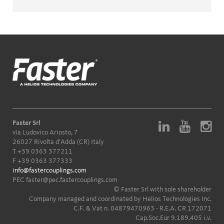
Faster Srl
via Ludovico Ariosto, 7
26027 Rivolta d'Adda (CR) Italy
T
+39 0363 377211
F +39 0363 377333
info@fastercouplings.com
PEC
faster@pec.fastercouplings.com
© Faster Srl with sole shareholder
Company managed and coordinated by Helios Technologies Inc.
C.F. & Vat n. 04879470963 - R.E.A. CR 172071
Cap.Soc.Eur 9.189.405 i.v.