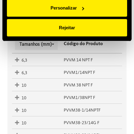
Personalizar
Unidade de medida
Metric
Imperial
Rejeitar
Código do Produto
Tamanhos (mm)
PVVM 14 NPT F
6,3
PVVM1/14NPT F
6,3
PVVM 38 NPT F
10
PVVM1/38NPT F
10
PVVM38-1/14NPTF
10
PVVM38-23/14G F
10