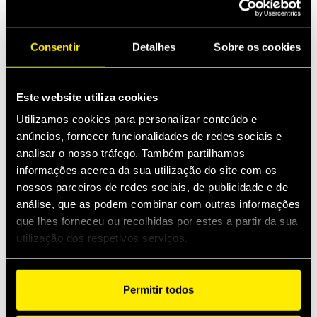
Produtos
Especif
Aplicações
Consentir
Detalhes
Sobre os cookies
Este website utiliza cookies
Fêmea
Macho
Acessórios
Utilizamos cookies para personalizar conteúdo e
anúncios, fornecer funcionalidades de redes sociais e
analisar o nosso tráfego. Também partilhamos
informações acerca da sua utilização do site com os
nossos parceiros de redes sociais, de publicidade e de
análise, que as podem combinar com outras informações
que lhes forneceu ou recolhidas por estes a partir da sua
utilização dos respetivos serviços.
Fêmea
Permitir todos
Filtrar