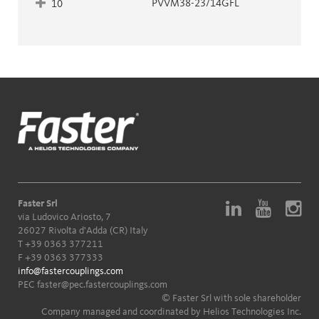
PVVM38-23/14GFL
10
Faster Srl
via Ludovico Ariosto, 7
26027 Rivolta d'Adda (CR) Italy
T
+39 0363 377211
F +39 0363 377333
info@fastercouplings.com
PEC
faster@pec.fastercouplings.com
© Faster Srl with sole shareholder
Company managed and coordinated by Helios Technologies Inc.