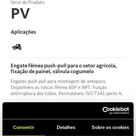
Série do Produto
PV
Aplicações
Engate fêmea push-pull para o setor agrícola,
fixação de painel, válvula cogumelo
Engates push-pull para montagem de anteparo.
Disponíveis as roscas fêmea BSP e NPT. Função
antirruptura dos tubos. Permutáveis ISO 7241 parte A.
Downloads
Data sheet
Consentir
Detalhes
Sobre os cookies