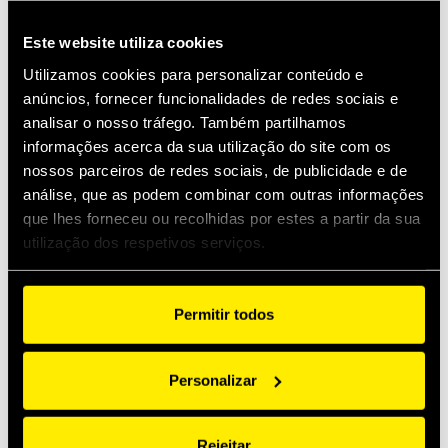
Produtos
Especif
Aplicações
Este website utiliza cookies
Utilizamos cookies para personalizar conteúdo e
anúncios, fornecer funcionalidades de redes sociais e
Fêmea
Acessórios
analisar o nosso tráfego. Também partilhamos
informações acerca da sua utilização do site com os
nossos parceiros de redes sociais, de publicidade e de
análise, que as podem combinar com outras informações
que lhes forneceu ou recolhidas por estes a partir da sua
utilização dos respetivos serviços.
Permitir todos
Personalizar
Fêmea
Rejeitar