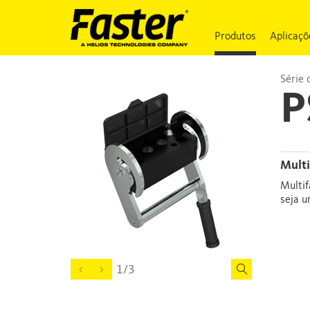
Produtos
Aplicaçõ
Série 
P
Mul
Multif
seja u
1/3