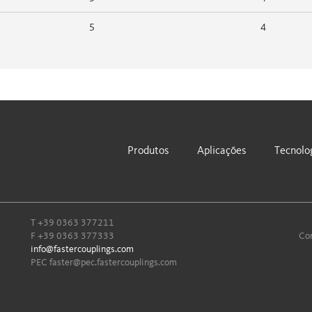
5
4
Produtos
Aplicações
Tecnolo
T
+39 0363 377211
F +39 0363 377333
Com
info@fastercouplings.com
PEC
faster@pec.fastercouplings.com