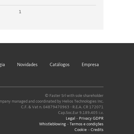
1
gia
Novidades
Catálogos
Empresa
© Faster Srl with sole shareholder
pany managed and coordinated by Helios Technologies Inc.
C.F. & Vat n. 04879470963 - R.E.A. CR 172071
Cap.Soc.Eur 9.189.405 i.v.
Legal
–
Privacy GDPR
Whistleblowing
–
Termos e condições
Cookie
–
Credits