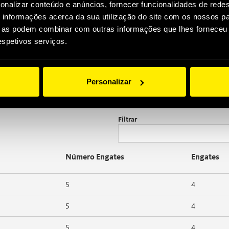
onalizar conteúdo e anúncios, fornecer funcionalidades de redes
informações acerca da sua utilização do site com os nossos pa
ue as podem combinar com outras informações que lhes forneceu 
respetivos serviços.
Macho
Personalizar
Filtrar
Número Engates
Engates
5
4
5
4
5
4