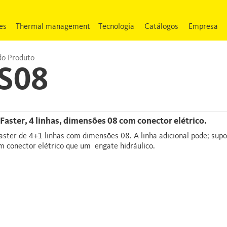
es
Thermal management
Tecnologia
Catálogos
Empresa
do Produto
S08
tiFaster, 4 linhas, dimensões 08 com conector elétrico.
aster de 4+1 linhas com dimensões 08. A linha adicional pode; supo
m conector elétrico que um engate hidráulico.