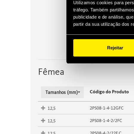
Utilizamos cookies para pers
tráfego. Também partilhamos 
publicidade e de análise, q
partir da sua utilização dos 
Fêmea
Rejeitar
Fêmea
Código do Produto
Tamanhos (mm)
2PS08-1-4-12GFC
12,5
2PS08-1-4-2/2FC
12,5
2PS08-4-2/22F C
12,5