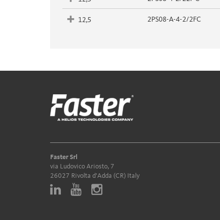
2PS08-A-4-2/2FC
12,5
Faster Srl
via Ludovico Ariosto, 7
26027 Rivolta d'Adda (CR) Italy