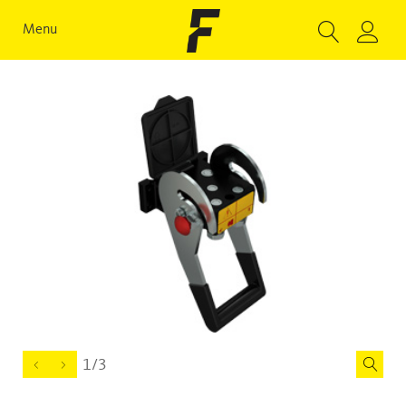
Menu
1/3