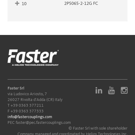
2P5065-2-12G FC
10
Faster Srl
via Ludovico Ariosto, 7
26027 Rivolta d'Adda (CR) Italy
T
+39 0363 377211
F +39 0363 377333
info@fastercouplings.com
PEC
faster@pec.fastercouplings.com
© Faster Srl with sole shareholder
Company managed and coordinated by Helios Technologies Inc.