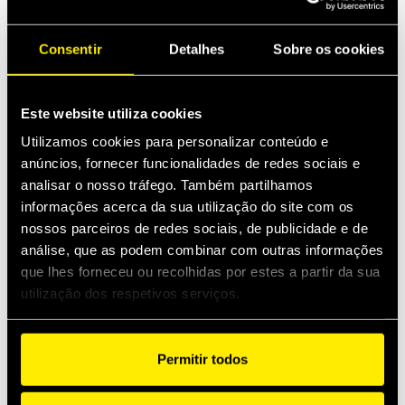
OGV ST and the PH…S MultiFaster.
Consentir
Detalhes
Sobre os cookies
Este website utiliza cookies
Utilizamos cookies para personalizar conteúdo e
anúncios, fornecer funcionalidades de redes sociais e
analisar o nosso tráfego. Também partilhamos
As últimas novidades
informações acerca da sua utilização do site com os
abr 13, 2026
nossos parceiros de redes sociais, de publicidade e de
Faster expands into Thermal Management
análise, que as podem combinar com outras informações
que lhes forneceu ou recolhidas por estes a partir da sua
Construções
utilização dos respetivos serviços.
mar 2, 2026
Introducing MultiQTC: The Best Benefit/Cost Solution for
Large-Scale Excavators and Demolition Excavators
Permitir todos
jan 29, 2026
Quick Swivel: unmatched durability and leak-free