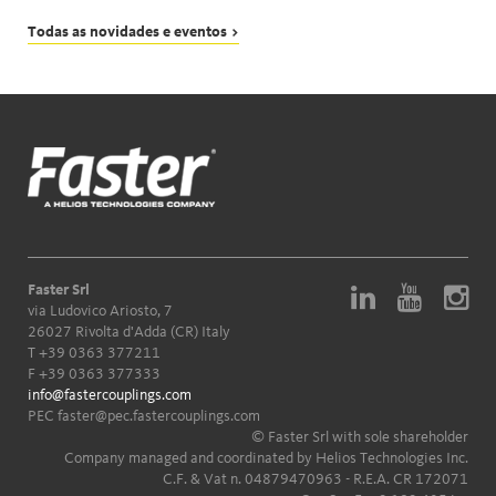
Todas as novidades e eventos >
Faster Srl
via Ludovico Ariosto, 7
26027 Rivolta d'Adda (CR) Italy
T
+39 0363 377211
F +39 0363 377333
info@fastercouplings.com
PEC
faster@pec.fastercouplings.com
© Faster Srl with sole shareholder
Company managed and coordinated by Helios Technologies Inc.
C.F. & Vat n. 04879470963 - R.E.A. CR 172071