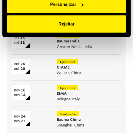
Personalizar
performance
Os próximos eventos
Rejeitar
Construções
set
15
Bauma India
set
18
Greater Noida, India
Agricultura
out
26
CIAME
out
28
WuHan, China
Agricultura
nov
10
EIMA
nov
14
Bologna, Italy
Construções
nov
24
Bauma China
nov
27
Shanghai, China