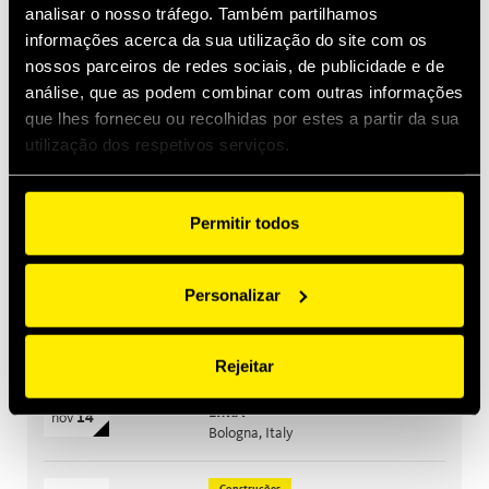
analisar o nosso tráfego. Também partilhamos
informações acerca da sua utilização do site com os
jan 29, 2026
Quick Swivel: unmatched durability and leak-free
nossos parceiros de redes sociais, de publicidade e de
performance
análise, que as podem combinar com outras informações
que lhes forneceu ou recolhidas por estes a partir da sua
utilização dos respetivos serviços.
Os próximos eventos
Construções
set
15
Bauma India
Permitir todos
set
18
Greater Noida, India
Personalizar
Agricultura
out
26
CIAME
out
28
WuHan, China
Rejeitar
Agricultura
nov
10
EIMA
nov
14
Bologna, Italy
Construções