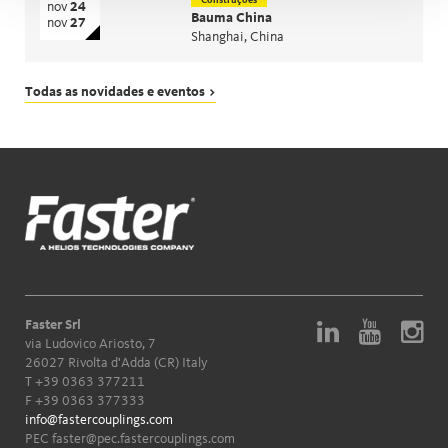
nov
24
Bauma China
nov
27
Shanghai, China
Todas as novidades e eventos >
Faster Srl
via Ludovico Ariosto, 7
26027 Rivolta d'Adda (CR) Italy
T
+39 0363 377211
F +39 0363 377333
info@fastercouplings.com
PEC
faster@pec.fastercouplings.com