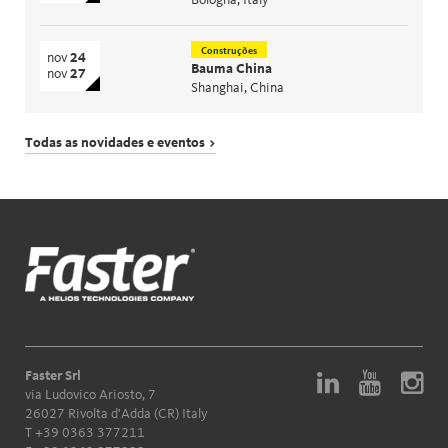
Bologna, Italy
Construções
nov
24
Bauma China
nov
27
Shanghai, China
Todas as novidades e eventos >
Faster Srl
via Ludovico Ariosto, 7
26027 Rivolta d'Adda (CR) Italy
T
+39 0363 377211