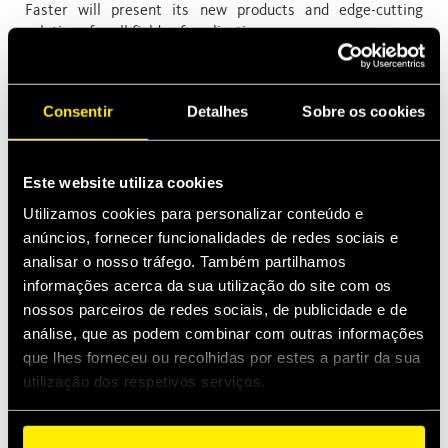
Faster will present its new products and edge-cutting
solutions for all fields of application.
Visit us in Hall 021 - Stand F08.
Consentir
Detalhes
Sobre os cookies
Este website utiliza cookies
Utilizamos cookies para personalizar conteúdo e
anúncios, fornecer funcionalidades de redes sociais e
Cadastro boletim de notícias
analisar o nosso tráfego. Também partilhamos
informações acerca da sua utilização do site com os
nossos parceiros de redes sociais, de publicidade e de
As últimas novidades
análise, que as podem combinar com outras informações
que lhes forneceu ou recolhidas por estes a partir da sua
abr 13, 2026
utilização dos respetivos serviços.
Faster expands into Thermal Management
Construções