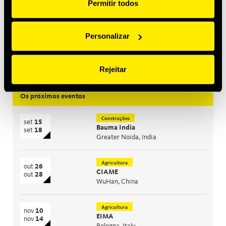
mar 2, 2026
Permitir todos
Introducing MultiQTC: The Best Benefit/Cost Solution for
Large-Scale Excavators and Demolition Excavators
Personalizar
jan 29, 2026
Quick Swivel: unmatched durability and leak-free
performance
Rejeitar
Os próximos eventos
Construções
set
15
Bauma India
set
18
Greater Noida, India
Agricultura
out
26
CIAME
out
28
WuHan, China
Agricultura
nov
10
EIMA
nov
14