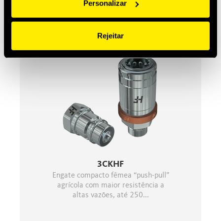
Personalizar
Engate fêmea “push-pull” agrícola
com maior resistência de vazão, até
250 l/min.
Rejeitar
3CKHF
Engate compacto fêmea “push-pull”
agrícola com maior resistência a
altas vazões, até 250...