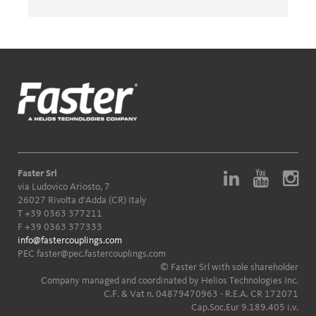
Faster Srl
via Ludovico Ariosto, 7
26027 Rivolta d'Adda (CR) Italy
T
+39 0363 377211
F +39 0363 377333
info@fastercouplings.com
PEC
faster@pec.fastercouplings.com
© Faster Srl with sole shareholder
Company managed and coordinated by Helios Technologies Inc.
C.F. & Vat n. 04879470963 - R.E.A. CR 172071
Cap.Soc.Eur 9.189.405 i.v.