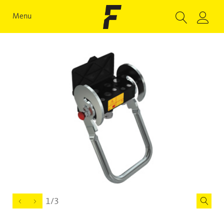
Menu
1/3