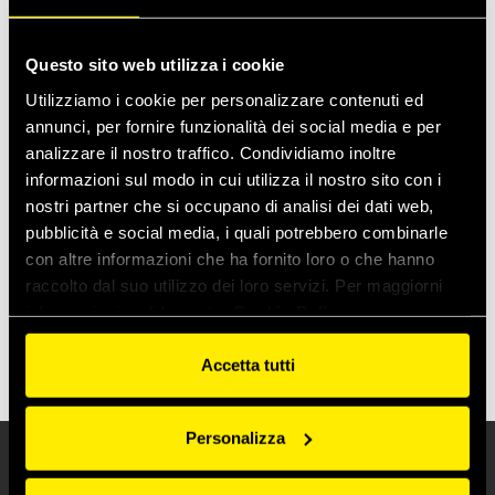
numero di linee, dimensioni degli
innesti, leve e connettori elettrici.
Questo sito web utilizza i cookie
Utilizziamo i cookie per personalizzare contenuti ed
Il numero di linee varia a seconda delle funzioni che deve
annunci, per fornire funzionalità dei social media e per
svolgere l’attrezzatura collegata.
analizzare il nostro traffico. Condividiamo inoltre
Le MultiFaster sono il riferimento di mercato nell’ambito
informazioni sul modo in cui utilizza il nostro sito con i
della connessione di linee multiple. Prima di utilizzare un
nostri partner che si occupano di analisi dei dati web,
nuovo prodotto, leggere attentamente le nostre istruzioni
pubblicità e social media, i quali potrebbero combinarle
per l’uso, dove è possibile trovare tutti i dati e le specifiche
con altre informazioni che ha fornito loro o che hanno
tecniche.
raccolto dal suo utilizzo dei loro servizi. Per maggiorni
Potete consultare le singole sezioni qui sotto, oppure
informazioni vedi la nostra
Cookie Policy
potete scaricare qui il
.
manuale completo in PDF
Accetta tutti
Personalizza