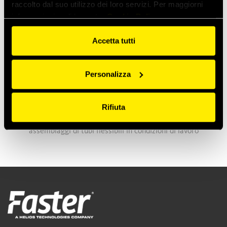
raccolto dal suo utilizzo dei loro servizi. Per maggiorni
informazioni vedi la nostra
Cookie Policy
Accetta tutti
Personalizza
Strap Wrap
Rifiuta
Strap-Wrap™ è un accessorio progettato per
raggruppare, instradare e proteggere i lunghi
assemblaggi di tubi flessibili in condizioni di lavoro
gravose.