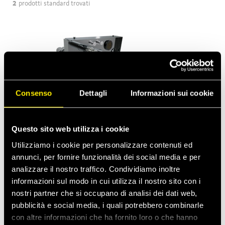
2
prodotti standard trovati
Consenso
Dettagli
Informazioni sui cookie
Questo sito web utilizza i cookie
Utilizziamo i cookie per personalizzare contenuti ed
Custom Multiconnections
Novità
annunci, per fornire funzionalità dei social media e per
Piastre per multiconnessioni a collegamento e
analizzare il nostro traffico. Condividiamo inoltre
disconnessione rapida automatica o manuale.
informazioni sul modo in cui utilizza il nostro sito con i
nostri partner che si occupano di analisi dei dati web,
pubblicità e social media, i quali potrebbero combinarle
con altre informazioni che ha fornito loro o che hanno