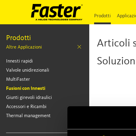
Prodotti
Applicazi
Prodotti
Articoli
Altre Applicazioni
Soluzion
Innesti rapidi
Valvole unidirezionali
MultiFaster
Fusioni con Innesti
Giunti girevoli idraulici
Accessori e Ricambi
Thermal management