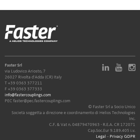
Faster Srl
via Ludovico Ariosto, 7
26027 Rivolta d'Adda (CR) Italy
T
+39 0363 377211
F +39 0363 377333
info@fastercouplings.com
PEC
faster@pec.fastercouplings.com
© Faster Srl a Socio Unico
Società soggetta a direzione e coordinamento di Helios Technologies
Inc.
C.F. & Vat n. 04879470963 - R.E.A. CR 172071
Cap.Soc.Eur 9.189.405 i.v.
Legal
–
Privacy GDPR