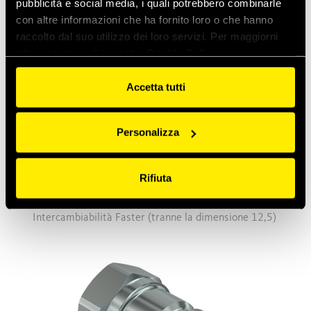
pubblicità e social media, i quali potrebbero combinarle
con altre informazioni che ha fornito loro o che hanno
raccolto dal suo utilizzo dei loro servizi. Per maggiorni
informazioni vedi la nostra
Cookie Policy
Accetta tutti
Personalizza
Rifiuta
NS
Innesto standard con valvola a sfera.
Intercambiabilità Faster (tranne la dimensione 12,5)