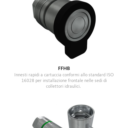
FFHB
Innesti rapidi a cartuccia conformi allo standard ISO
16028 per installazione frontale nelle sedi di
collettori idraulici.