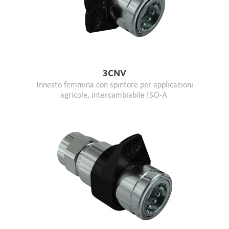
3CNV
Innesto femmina con spintore per applicazioni
agricole, intercambiabile ISO-A