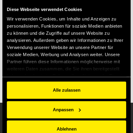
Vorteile der FFH Serie.
Diese Webseite verwendet Cookies
Wir verwenden Cookies, um Inhalte und Anzeigen zu
personalisieren, Funktionen für soziale Medien anbieten
zu können und die Zugriffe auf unsere Website zu
Per visualizzare i video, è necessario accettare i cookie
analysieren. Außerdem geben wir Informationen zu Ihrer
Marketing.
Verwendung unserer Website an unsere Partner für
MODIFICA LE PREFERENZE COOKIE
soziale Medien, Werbung und Analysen weiter. Unsere
Partner führen diese Informationen möglicherweise mit
weiteren Daten zusammen, die Sie ihnen bereitgestellt
haben oder die sie im Rahmen Ihrer Nutzung der Dienste
gesammelt haben.
All Video
Alle zulassen
Anpassen
Ablehnen