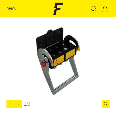
Menu
1/3