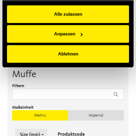
gesammelt haben.
Alle zulassen
Anpassen
Muffe
Stecker
Zubehör
Ablehnen
Muffe
Filtern
Maßeinheit
Metric
Imperial
Produktcode
Size (mm)