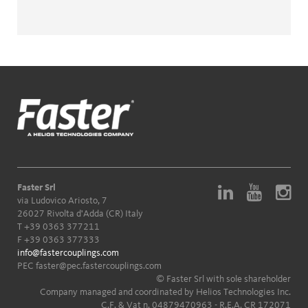
Faster Srl
via Ludovico Ariosto, 7
26027 Rivolta d'Adda (CR) Italy
T
+39 0363 377211
F +39 0363 377333
info@fastercouplings.com
PEC
faster@pec.fastercouplings.com
© Faster Srl with sole shareholder
Company managed and coordinated by Helios Technologies Inc.
C.F. & Vat n. 04879470963 - R.E.A. CR 172071