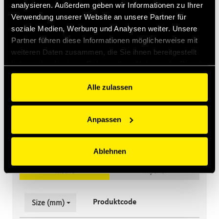
analysieren. Außerdem geben wir Informationen zu Ihrer
Verwendung unserer Website an unsere Partner für
soziale Medien, Werbung und Analysen weiter. Unsere
Partner führen diese Informationen möglicherweise mit
weiteren Daten zusammen, die Sie ihnen bereitgestellt
haben oder die sie im Rahmen Ihrer Nutzung der Dienste
Muffe
Stecker
Zubehör
gesammelt haben.
Alle zulassen
Muffe
Anpassen
Filtern
Ablehnen
Maßeinheit
Metric
Imperial
Produktcode
Size (mm)