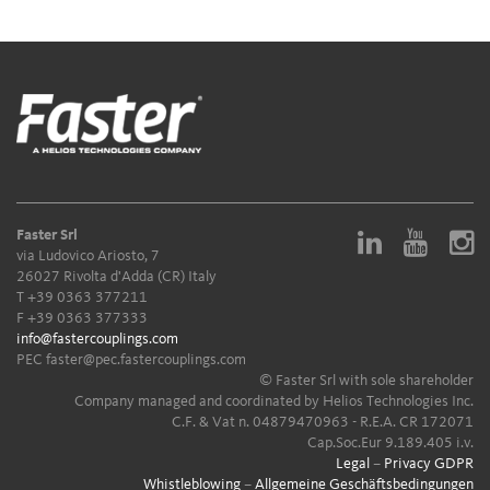
Faster Srl
via Ludovico Ariosto, 7
26027 Rivolta d'Adda (CR) Italy
T
+39 0363 377211
F +39 0363 377333
info@fastercouplings.com
PEC
faster@pec.fastercouplings.com
© Faster Srl with sole shareholder
Company managed and coordinated by Helios Technologies Inc.
C.F. & Vat n. 04879470963 - R.E.A. CR 172071
Cap.Soc.Eur 9.189.405 i.v.
Legal
–
Privacy GDPR
Whistleblowing
–
Allgemeine Geschäftsbedingungen