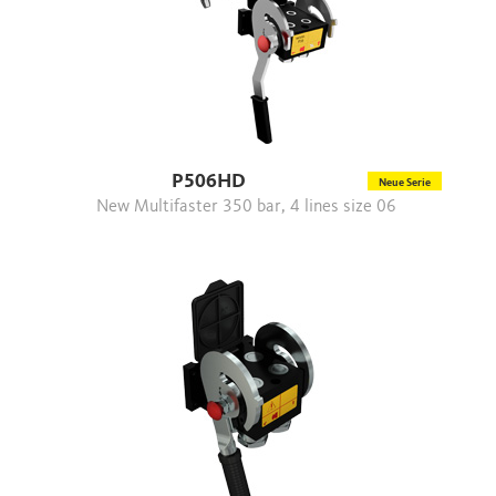
P506HD
Neue Serie
New Multifaster 350 bar, 4 lines size 06