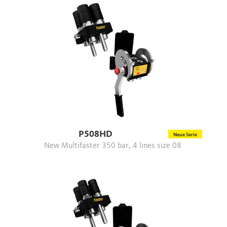
P508HD
Neue Serie
New Multifaster 350 bar, 4 lines size 08