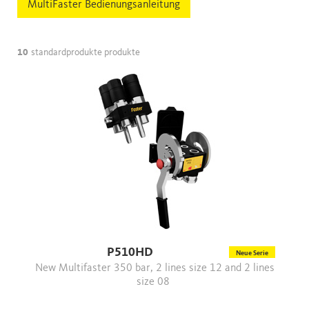
MultiFaster Bedienungsanleitung
10
standardprodukte produkte
P510HD
Neue Serie
New Multifaster 350 bar, 2 lines size 12 and 2 lines
size 08