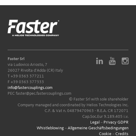
Faster Srl
via Ludovico Ariosto, 7
26027 Rivolta d'Adda (CR) Italy
T
+39 0363 377211
F +39 0363 377333
info@fastercouplings.com
PEC
faster@pec.fastercouplings.com
© Faster Srl with sole shareholder
Company managed and coordinated by Helios Technologies Inc.
C.F. & Vat n. 04879470963 - R.E.A. CR 172071
Cap.Soc.Eur 9.189.405 i.v.
Legal
–
Privacy GDPR
Whistleblowing
–
Allgemeine Geschäftsbedingungen
Cookie
–
Credits