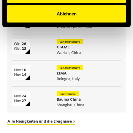
Bevorstehende Ereignisse
Ablehnen
Baubranche
Sep
15
Bauma India
Sep
18
Greater Noida, India
Landwirtschaft
Okt
26
CIAME
Okt
28
WuHan, China
Landwirtschaft
Nov
10
EIMA
Nov
14
Bologna, Italy
Baubranche
Nov
24
Bauma China
Nov
27
Shanghai, China
Alle Neuigkeiten und die Ereignisse >