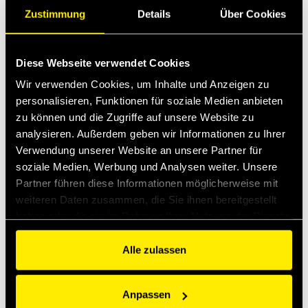
Zustimmung
Details
Über Cookies
Diese Webseite verwendet Cookies
Wir verwenden Cookies, um Inhalte und Anzeigen zu
Die letzten Neuigkeiten
personalisieren, Funktionen für soziale Medien anbieten
zu können und die Zugriffe auf unsere Website zu
Apr 13, 2026
analysieren. Außerdem geben wir Informationen zu Ihrer
Faster expands into Thermal Management
Verwendung unserer Website an unsere Partner für
soziale Medien, Werbung und Analysen weiter. Unsere
Baubranche
Partner führen diese Informationen möglicherweise mit
Mrz 2, 2026
Introducing MultiQTC: The Best Benefit/Cost Solution for
weiteren Daten zusammen, die Sie ihnen bereitgestellt
Large-Scale Excavators and Demolition Excavators
haben oder die sie im Rahmen Ihrer Nutzung der Dienste
gesammelt haben.
Jan 29, 2026
Alle zulassen
Quick Swivel: unmatched durability and leak-free
performance
Anpassen