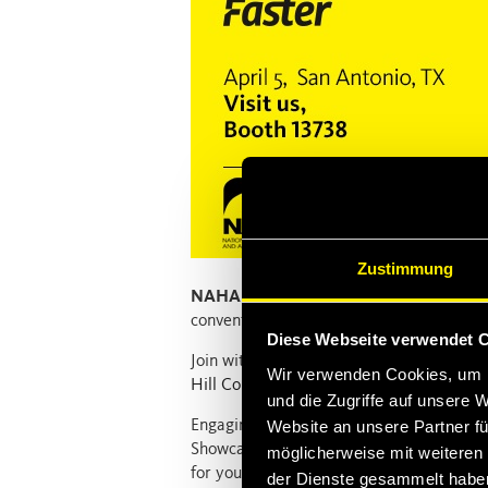
Zustimmung
NAHAD
, the Association for Hose and Ac
convention April 2-6, 2017.
Diese Webseite verwendet 
Join with more than 900 industry profes
Wir verwenden Cookies, um I
Hill Country Resort
in
San Antonio, TX
.
und die Zugriffe auf unsere 
Website an unsere Partner fü
Engaging
educational sessions
, excepti
Showcase of Hose & Accessories Solutions
möglicherweise mit weiteren
for you and your team.
der Dienste gesammelt habe