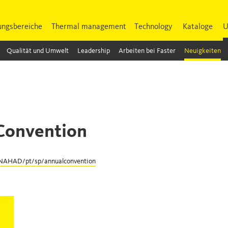
ngsbereiche
Thermal management
Technology
Kataloge
U
Qualität und Umwelt
Leadership
Arbeiten bei Faster
Neuigkeiten
Convention
NAHAD/pt/sp/annualconvention