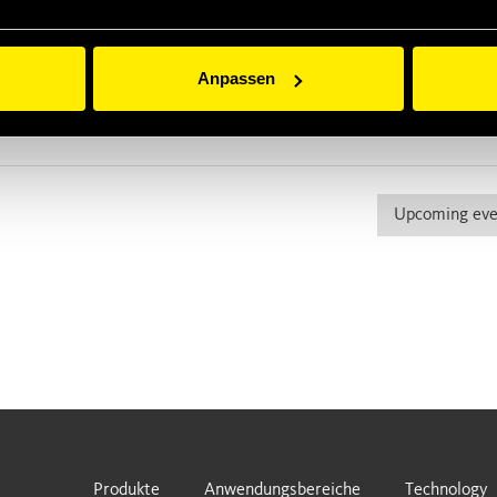
est connection solutions, so please
visit us at
rom 8:30 am until 2:00 pm.
Anpassen
Upcoming eve
Produkte
Anwendungsbereiche
Technology