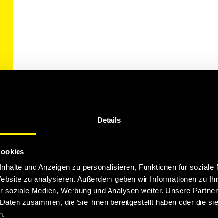
Details
rd
cessories Distribution, is hosting its 33
annual
Cookies
sionals from around the world at the
J W Marriott
nhalte und Anzeigen zu personalisieren, Funktionen für soziale
Website zu analysieren. Außerdem geben wir Informationen zu I
r soziale Medien, Werbung und Analysen weiter. Unsere Partner
onal
networking events
, and the powerful
 will provide invaluable business opportunities
 Daten zusammen, die Sie ihnen bereitgestellt haben oder die s
n.