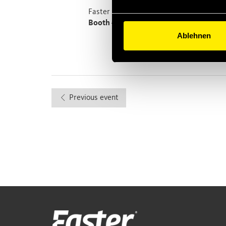
Faster will be presenting some of our lat
Booth #13738
on
Wednesday, April 5 f
Ablehnen
Previous event