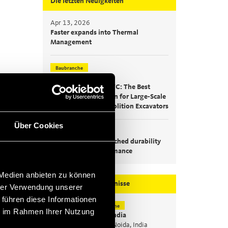
Die letzten Neuigkeiten
Apr 13, 2026
Faster expands into Thermal
Management
Baubranche
Mrz 2, 2026
Introducing MultiQTC: The Best
Benefit/Cost Solution for Large-Scale
Excavators and Demolition Excavators
Über Cookies
Jan 29, 2026
Quick Swivel: unmatched durability
and leak-free performance
 Medien anbieten zu können
Bevorstehende Ereignisse
hrer Verwendung unserer
 führen diese Informationen
Baubranche
Sep
15
ie im Rahmen Ihrer Nutzung
Bauma India
Sep
18
Greater Noida, India