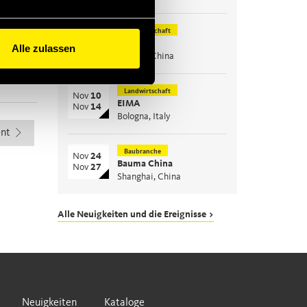
Landwirtschaft
Okt
26
CIAME
Okt
28
Alle zulassen
WuHan, China
Landwirtschaft
Nov
10
EIMA
Nov
14
Bologna, Italy
nt
Baubranche
Nov
24
Bauma China
Nov
27
Shanghai, China
Alle Neuigkeiten und die Ereignisse >
Neuigkeiten
Kataloge