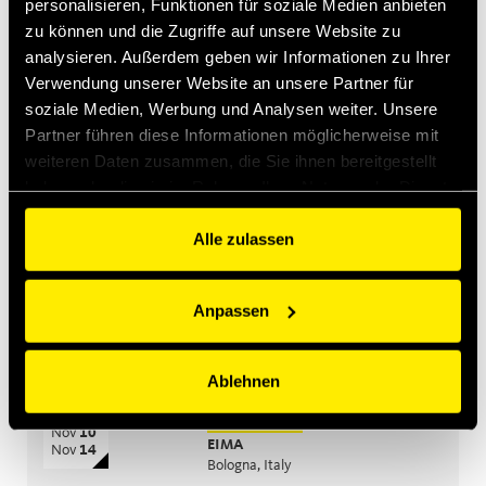
Introducing MultiQTC: The Best Benefit/Cost Solution for
personalisieren, Funktionen für soziale Medien anbieten
Large-Scale Excavators and Demolition Excavators
zu können und die Zugriffe auf unsere Website zu
analysieren. Außerdem geben wir Informationen zu Ihrer
Jan 29, 2026
Verwendung unserer Website an unsere Partner für
Quick Swivel: unmatched durability and leak-free
soziale Medien, Werbung und Analysen weiter. Unsere
performance
Partner führen diese Informationen möglicherweise mit
weiteren Daten zusammen, die Sie ihnen bereitgestellt
haben oder die sie im Rahmen Ihrer Nutzung der Dienste
Bevorstehende Ereignisse
gesammelt haben.
Baubranche
Alle zulassen
Sep
15
Bauma India
Sep
18
Greater Noida, India
Anpassen
Landwirtschaft
Okt
26
CIAME
Okt
28
WuHan, China
Ablehnen
Landwirtschaft
Nov
10
EIMA
Nov
14
Bologna, Italy