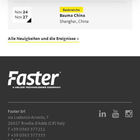
Baubranche
Nov
24
Bauma China
Nov
27
Shanghai, China
Alle Neuigkeiten und die Ereignisse >
Faster Srl
via Ludovico Ariosto, 7
26027 Rivolta d'Adda (CR) Italy
T
+39 0363 377211
F +39 0363 377333