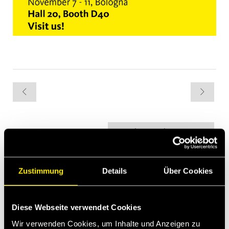
Newsletter subscription
Die letzten Neuigkeiten
Zustimmung
Details
Über Cookies
Apr 13, 2026
Faster expands into Thermal Management
Diese Webseite verwendet Cookies
Baubranche
Wir verwenden Cookies, um Inhalte und Anzeigen zu
Mrz 2, 2026