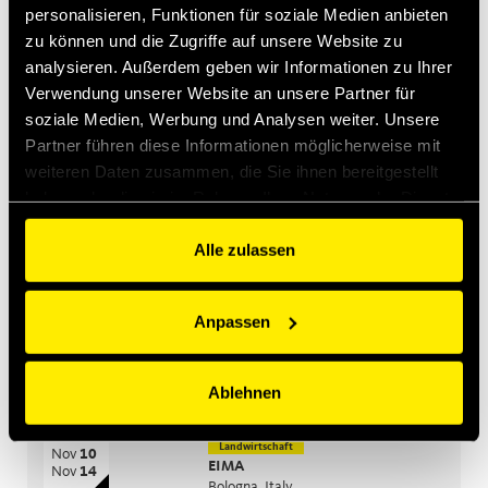
personalisieren, Funktionen für soziale Medien anbieten
Introducing MultiQTC: The Best Benefit/Cost Solution for
zu können und die Zugriffe auf unsere Website zu
Large-Scale Excavators and Demolition Excavators
analysieren. Außerdem geben wir Informationen zu Ihrer
Verwendung unserer Website an unsere Partner für
Jan 29, 2026
Quick Swivel: unmatched durability and leak-free
soziale Medien, Werbung und Analysen weiter. Unsere
performance
Partner führen diese Informationen möglicherweise mit
weiteren Daten zusammen, die Sie ihnen bereitgestellt
haben oder die sie im Rahmen Ihrer Nutzung der Dienste
Bevorstehende Ereignisse
gesammelt haben.
Alle zulassen
Baubranche
Sep
15
Bauma India
Sep
18
Greater Noida, India
Anpassen
Landwirtschaft
Okt
26
CIAME
Okt
28
Ablehnen
WuHan, China
Landwirtschaft
Nov
10
EIMA
Nov
14
Bologna, Italy