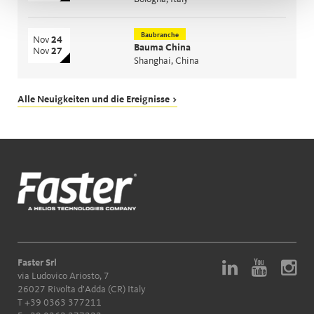
Baubranche
Nov
24
Bauma China
Nov
27
Shanghai, China
Alle Neuigkeiten und die Ereignisse >
Faster Srl
via Ludovico Ariosto, 7
26027 Rivolta d'Adda (CR) Italy
T
+39 0363 377211