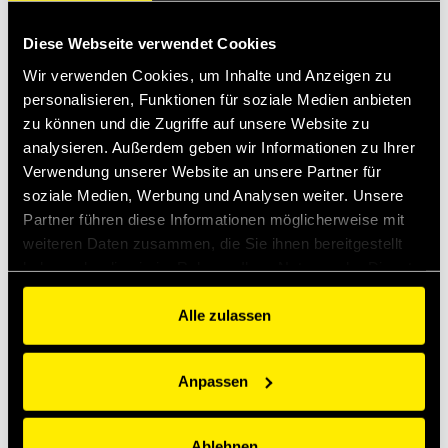
Die letzten Neuigkeiten
Diese Webseite verwendet Cookies
Wir verwenden Cookies, um Inhalte und Anzeigen zu
Apr 13, 2026
personalisieren, Funktionen für soziale Medien anbieten
Faster expands into Thermal Management
zu können und die Zugriffe auf unsere Website zu
analysieren. Außerdem geben wir Informationen zu Ihrer
Baubranche
Verwendung unserer Website an unsere Partner für
Mrz 2, 2026
Introducing MultiQTC: The Best Benefit/Cost Solution for
soziale Medien, Werbung und Analysen weiter. Unsere
Large-Scale Excavators and Demolition Excavators
Partner führen diese Informationen möglicherweise mit
weiteren Daten zusammen, die Sie ihnen bereitgestellt
Jan 29, 2026
haben oder die sie im Rahmen Ihrer Nutzung der Dienste
Quick Swivel: unmatched durability and leak-free
gesammelt haben.
performance
Alle zulassen
Bevorstehende Ereignisse
Anpassen
Baubranche
Sep
15
Bauma India
Sep
18
Greater Noida, India
Ablehnen