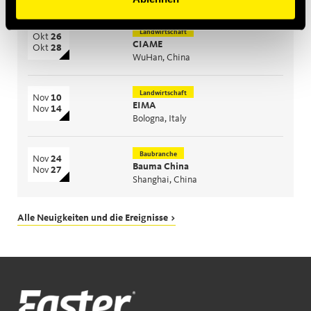
Landwirtschaft
Okt
26
CIAME
Okt
28
WuHan, China
Landwirtschaft
Nov
10
EIMA
Nov
14
Bologna, Italy
Baubranche
Nov
24
Bauma China
Nov
27
Shanghai, China
Alle Neuigkeiten und die Ereignisse >