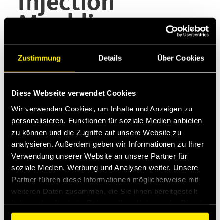
Injection
Moulding
Anwendungsbereich
Zustimmung
Details
Über Cookies
Diese Webseite verwendet Cookies
Injection moulding is a manufacturing process
Wir verwenden Cookies, um Inhalte und Anzeigen zu
for producing parts by injecting molten material
personalisieren, Funktionen für soziale Medien anbieten
into a mould. Here's an example of use of manual
zu können und die Zugriffe auf unsere Website zu
decompression valves for relieving residual
analysieren. Außerdem geben wir Informationen zu Ihrer
pressure before connecting or disconnecting
hydraulic lines of an injection moulding machine
Verwendung unserer Website an unsere Partner für
through quick release couplings not equipped
soziale Medien, Werbung und Analysen weiter. Unsere
with a pressure relief system.
Partner führen diese Informationen möglicherweise mit
weiteren Daten zusammen, die Sie ihnen bereitgestellt
Product Type
haben oder die sie im Rahmen Ihrer Nutzung der Dienste
gesammelt haben.